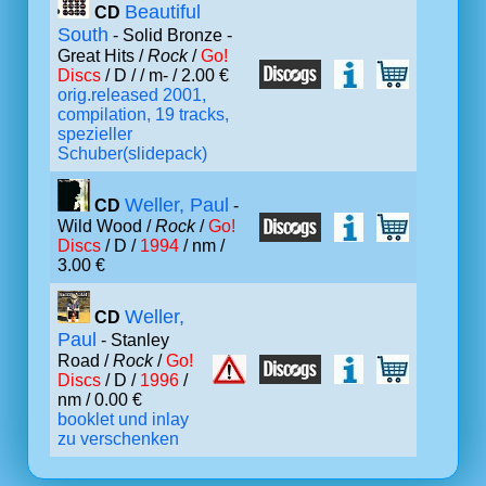
Beautiful
CD
South
- Solid Bronze -
Great Hits /
Rock
/
Go!
Discs
/ D /
/ m- / 2.00 €
orig.released 2001,
compilation, 19 tracks,
spezieller
Schuber(slidepack)
Weller, Paul
CD
-
Wild Wood /
Rock
/
Go!
Discs
/ D /
1994
/ nm /
3.00 €
Weller,
CD
Paul
- Stanley
Road /
Rock
/
Go!
Discs
/ D /
1996
/
nm / 0.00 €
booklet und inlay
zu verschenken