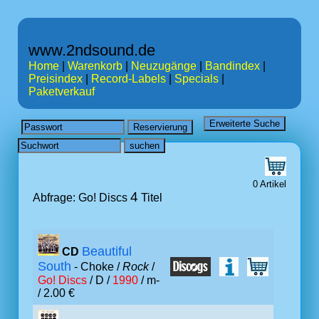
www.2ndsound.de
Home
|
Warenkorb
|
Neuzugänge
|
Bandindex
|
Preisindex
|
Record-Labels
|
Specials
|
Paketverkauf
0 Artikel
4
Abfrage: Go! Discs
Titel
Beautiful
CD
South
- Choke /
Rock
/
Go! Discs
/ D /
1990
/ m-
/ 2.00 €