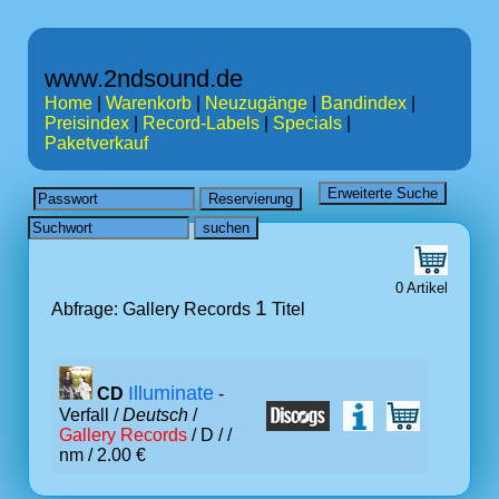
www.2ndsound.de
Home
|
Warenkorb
|
Neuzugänge
|
Bandindex
|
Preisindex
|
Record-Labels
|
Specials
|
Paketverkauf
0 Artikel
1
Abfrage: Gallery Records
Titel
Illuminate
CD
-
Verfall /
Deutsch
/
Gallery Records
/ D /
/
nm / 2.00 €