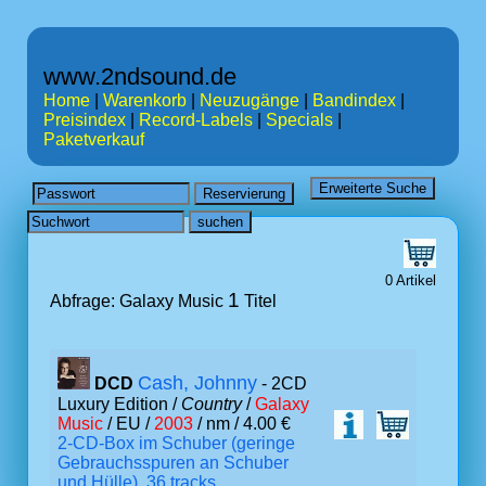
www.2ndsound.de
Home
|
Warenkorb
|
Neuzugänge
|
Bandindex
|
Preisindex
|
Record-Labels
|
Specials
|
Paketverkauf
0 Artikel
1
Abfrage: Galaxy Music
Titel
Cash, Johnny
DCD
- 2CD
Luxury Edition /
Country
/
Galaxy
Music
/ EU /
2003
/ nm / 4.00 €
2-CD-Box im Schuber (geringe
Gebrauchsspuren an Schuber
und Hülle), 36 tracks