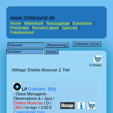
www.2ndsound.de
Home
|
Warenkorb
|
Neuzugänge
|
Bandindex
|
Preisindex
|
Record-Labels
|
Specials
|
Paketverkauf
0 Artikel
1
Abfrage: Elektra Musician
Titel
Cobham, Billy
LP
- Glass Menagerie -
Observations & /
Jazz
/
Elektra Musician
/ D /
1982
/ m-/vg+ / 3.00 €
Coverränder zum