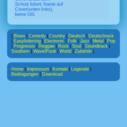
Schutz foliert, Name auf
Cover(unten links),
keine OIS
|
Blues
|
Comedy
|
Country
|
Deutsch
|
Deutschrock
|
Easylistening
|
Electronic
|
Folk
|
Jazz
|
Metal
|
Pop
|
Progressiv
|
Reggae
|
Rock
|
Soul
|
Soundtrack
|
Southern
|
Wave/Punk
|
World
|
Zubehör
|
Home
|
Impressum
|
Kontakt
|
Legende
|
Bedingungen
|
Download