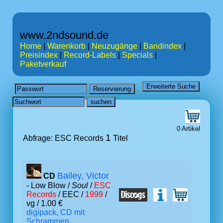
www.2ndsound.de
Home
|
Warenkorb
|
Neuzugänge
|
Bandindex
|
Preisindex
|
Record-Labels
|
Specials
|
Paketverkauf
0 Artikel
1
Abfrage: ESC Records
Titel
Bailey, Victor
CD
- Low Blow /
Soul
/
ESC
Records
/ EEC /
1999
/
vg / 1.00 €
digipack, CD mit
Schrammen