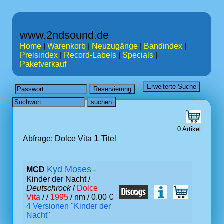
www.2ndsound.de
Home
|
Warenkorb
|
Neuzugänge
|
Bandindex
|
Preisindex
|
Record-Labels
|
Specials
|
Paketverkauf
0 Artikel
1
Abfrage: Dolce Vita
Titel
Kyd Moses
MCD
-
Kinder der Nacht /
Deutschrock
/
Dolce
Vita
/ /
1995
/ nm / 0.00 €
4 Versionen "Kinder der
Nacht"