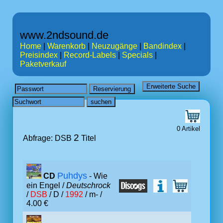
www.2ndsound.de
Home
|
Warenkorb
|
Neuzugänge
|
Bandindex
|
Preisindex
|
Record-Labels
|
Specials
|
Paketverkauf
0 Artikel
2
Abfrage: DSB
Titel
Puhdys
CD
- Wie
ein Engel /
Deutschrock
/
DSB
/ D /
1992
/ m- /
4.00 €