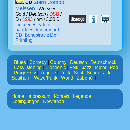
Stern Combo
CD
Meissen
- Weisses
Gold /
Deutsch
/
DSB
/
D /
1993
/ nm / 3.00 €
Initialen + Datum
handgeschrieben auf
CD, Bonustrack: Der
Frühling
|
Blues
|
Comedy
|
Country
|
Deutsch
|
Deutschrock
|
Easylistening
|
Electronic
|
Folk
|
Jazz
|
Metal
|
Pop
|
Progressiv
|
Reggae
|
Rock
|
Soul
|
Soundtrack
|
Southern
|
Wave/Punk
|
World
|
Zubehör
|
Home
|
Impressum
|
Kontakt
|
Legende
|
Bedingungen
|
Download