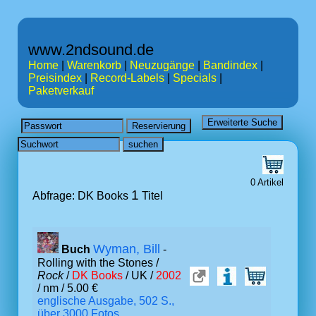
www.2ndsound.de
Home
|
Warenkorb
|
Neuzugänge
|
Bandindex
|
Preisindex
|
Record-Labels
|
Specials
|
Paketverkauf
0 Artikel
1
Abfrage: DK Books
Titel
Wyman, Bill
Buch
-
Rolling with the Stones /
Rock
/
DK Books
/ UK /
2002
/ nm / 5.00 €
englische Ausgabe, 502 S.,
über 3000 Fotos