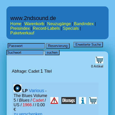
www.2ndsound.de
Home
|
Warenkorb
|
Neuzugänge
|
Bandindex
|
Preisindex
|
Record-Labels
|
Specials
|
Paketverkauf
0 Artikel
1
Abfrage: Cadet
Titel
Various
LP
-
The Blues Volume
5 /
Blues
/
Cadet
/
US /
1966
/ / 0.00
€
zu verschenken