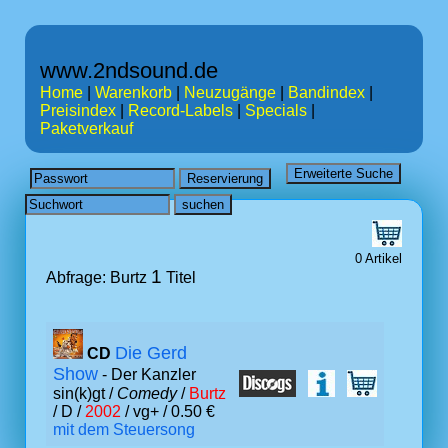
www.2ndsound.de
Home
|
Warenkorb
|
Neuzugänge
|
Bandindex
|
Preisindex
|
Record-Labels
|
Specials
|
Paketverkauf
0 Artikel
1
Abfrage: Burtz
Titel
Die Gerd
CD
Show
- Der Kanzler
sin(k)gt /
Comedy
/
Burtz
/ D /
2002
/ vg+ / 0.50 €
mit dem Steuersong