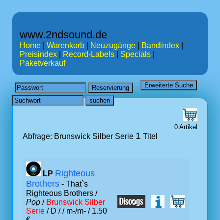
www.2ndsound.de
Home
|
Warenkorb
|
Neuzugänge
|
Bandindex
|
Preisindex
|
Record-Labels
|
Specials
|
Paketverkauf
0 Artikel
1
Abfrage: Brunswick Silber Serie
Titel
Righteous
LP
Brothers
- That`s
Righteous Brothers /
Pop
/
Brunswick Silber
Serie
/ D /
/ m-/m- / 1.50
€