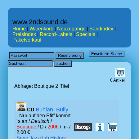
www.2ndsound.de
Home
|
Warenkorb
|
Neuzugänge
|
Bandindex
|
Preisindex
|
Record-Labels
|
Specials
|
Paketverkauf
0 Artikel
2
Abfrage: Boutique
Titel
Buhlan, Bully
CD
- Nur auf den Pfiff kommt
´s an /
Deutsch
/
Boutique
/ D /
2006
/ m- /
2.00 €
Serie Jazzclub History,