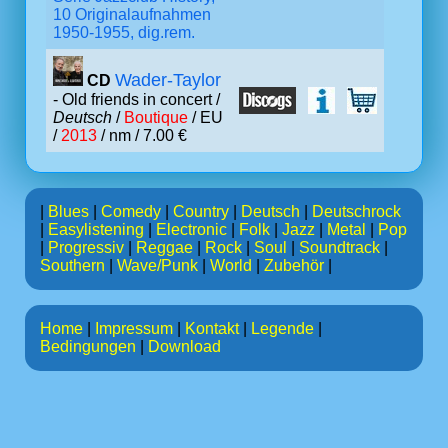
10 Originalaufnahmen
1950-1955, dig.rem.
Wader-Taylor
CD
- Old friends in concert /
Deutsch
/
Boutique
/ EU
/
2013
/ nm / 7.00 €
|
Blues
|
Comedy
|
Country
|
Deutsch
|
Deutschrock
|
Easylistening
|
Electronic
|
Folk
|
Jazz
|
Metal
|
Pop
|
Progressiv
|
Reggae
|
Rock
|
Soul
|
Soundtrack
|
Southern
|
Wave/Punk
|
World
|
Zubehör
|
Home
|
Impressum
|
Kontakt
|
Legende
|
Bedingungen
|
Download