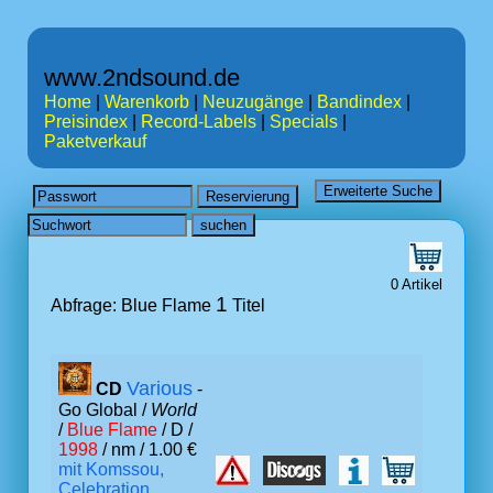
www.2ndsound.de
Home
|
Warenkorb
|
Neuzugänge
|
Bandindex
|
Preisindex
|
Record-Labels
|
Specials
|
Paketverkauf
0 Artikel
1
Abfrage: Blue Flame
Titel
Various
CD
-
Go Global /
World
/
Blue Flame
/ D /
1998
/ nm / 1.00 €
mit Komssou,
Celebration,