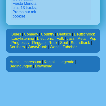
Fiesta Mundial
u.a., 13 tracks,
Promo nur mit
booklet
|
Blues
|
Comedy
|
Country
|
Deutsch
|
Deutschrock
|
Easylistening
|
Electronic
|
Folk
|
Jazz
|
Metal
|
Pop
|
Progressiv
|
Reggae
|
Rock
|
Soul
|
Soundtrack
|
Southern
|
Wave/Punk
|
World
|
Zubehör
|
Home
|
Impressum
|
Kontakt
|
Legende
|
Bedingungen
|
Download