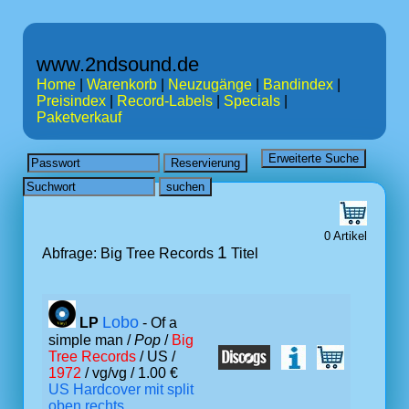
www.2ndsound.de
Home
|
Warenkorb
|
Neuzugänge
|
Bandindex
|
Preisindex
|
Record-Labels
|
Specials
|
Paketverkauf
0 Artikel
1
Abfrage: Big Tree Records
Titel
Lobo
LP
- Of a
simple man /
Pop
/
Big
Tree Records
/ US /
1972
/ vg/vg / 1.00 €
US Hardcover mit split
oben rechts