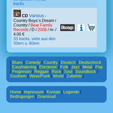
tracks
Various
CD
-
Country Boys´s Dream /
Country
/
Bear Family
Records
/ D /
2008
/ m- /
4.00 €
33 tracks, viele aus den
50ern u. 60ern
|
Blues
|
Comedy
|
Country
|
Deutsch
|
Deutschrock
|
Easylistening
|
Electronic
|
Folk
|
Jazz
|
Metal
|
Pop
|
Progressiv
|
Reggae
|
Rock
|
Soul
|
Soundtrack
|
Southern
|
Wave/Punk
|
World
|
Zubehör
|
Home
|
Impressum
|
Kontakt
|
Legende
|
Bedingungen
|
Download