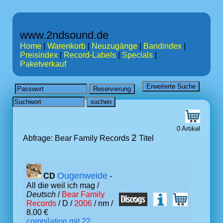
www.2ndsound.de
Home
|
Warenkorb
|
Neuzugänge
|
Bandindex
|
Preisindex
|
Record-Labels
|
Specials
|
Paketverkauf
0 Artikel
2
Abfrage: Bear Family Records
Titel
Ougenweide
CD
-
All die weil ich mag /
Deutsch
/
Bear Family
Records
/ D /
2006
/ nm /
8.00 €
compilation mit 22