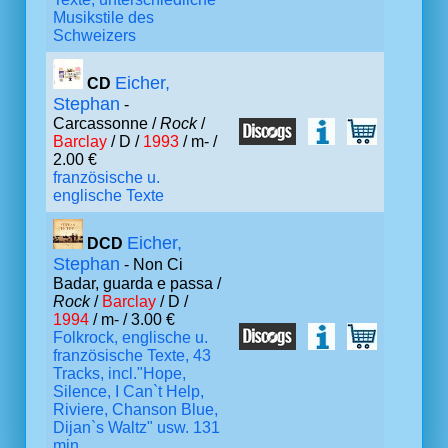
Musikstile des
Schweizers
Eicher,
CD
Stephan
-
Carcassonne /
Rock
/
Barclay
/ D /
1993
/ m- /
2.00 €
französische u.
englische Texte
Eicher,
DCD
Stephan
- Non Ci
Badar, guarda e passa /
Rock
/
Barclay
/ D /
1994
/ m- / 3.00 €
Folkrock, englische u.
französische Texte, 43
Tracks, incl."Hope,
Silence, I Can`t Help,
Riviere, Chanson Blue,
Dijan`s Waltz" usw. 131
min.