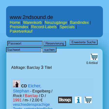
www.2ndsound.de
Home
|
Warenkorb
|
Neuzugänge
|
Bandindex
|
Preisindex
|
Record-Labels
|
Specials
|
Paketverkauf
0 Artikel
3
Abfrage: Barclay
Titel
Eicher,
CD
Stephan
- Engelberg /
Rock
/
Barclay
/ D /
1991
/ m- / 2.00 €
veschiedensprachige
Texte, unterschiedliche