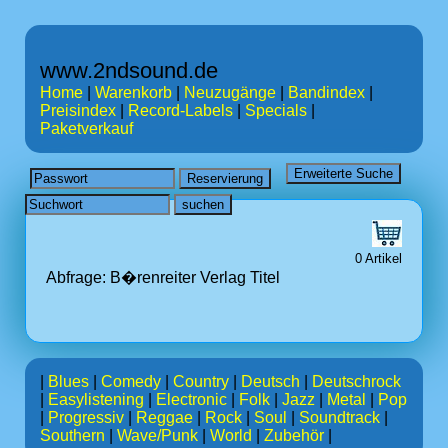
www.2ndsound.de
Home
|
Warenkorb
|
Neuzugänge
|
Bandindex
|
Preisindex
|
Record-Labels
|
Specials
|
Paketverkauf
0 Artikel
Abfrage: B�renreiter Verlag
Titel
|
Blues
|
Comedy
|
Country
|
Deutsch
|
Deutschrock
|
Easylistening
|
Electronic
|
Folk
|
Jazz
|
Metal
|
Pop
|
Progressiv
|
Reggae
|
Rock
|
Soul
|
Soundtrack
|
Southern
|
Wave/Punk
|
World
|
Zubehör
|