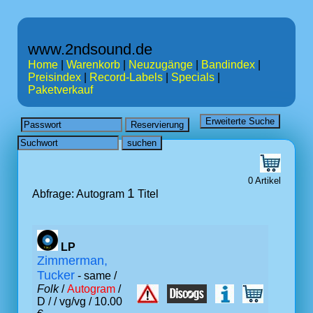
www.2ndsound.de
Home
|
Warenkorb
|
Neuzugänge
|
Bandindex
|
Preisindex
|
Record-Labels
|
Specials
|
Paketverkauf
0 Artikel
1
Abfrage: Autogram
Titel
LP
Zimmerman,
Tucker
- same /
Folk
/
Autogram
/
D /
/ vg/vg / 10.00