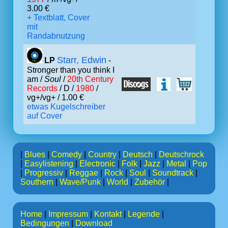
3.00 €
+ Textblatt, Cover
mit
Randabnutzung
Starr, Edwin
LP
-
Stronger than you think I
am /
Soul
/
20th Century
Records
/ D /
1980
/
vg+/vg+ / 1.00 €
etwas Kugelschreiber
auf Cover
|
Blues
|
Comedy
|
Country
|
Deutsch
|
Deutschrock
|
Easylistening
|
Electronic
|
Folk
|
Jazz
|
Metal
|
Pop
|
Progressiv
|
Reggae
|
Rock
|
Soul
|
Soundtrack
|
Southern
|
Wave/Punk
|
World
|
Zubehör
|
Home
|
Impressum
|
Kontakt
|
Legende
|
Bedingungen
|
Download