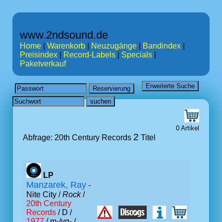
www.2ndsound.de
Home
|
Warenkorb
|
Neuzugänge
|
Bandindex
|
Preisindex
|
Record-Labels
|
Specials
|
Paketverkauf
0 Artikel
2
Abfrage: 20th Century Records
Titel
LP
Manzarek, Ray
-
Nite City /
Rock
/
20th Century
Records
/ D /
1977
/ m-/vg- /