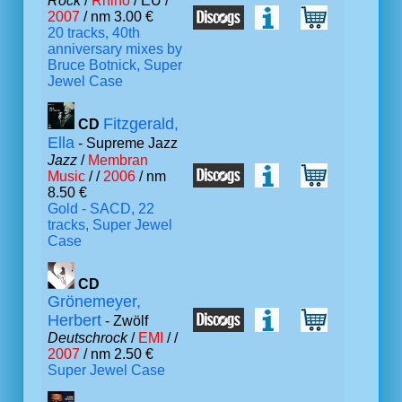
Rock
/
Rhino
/ EU /
2007
/ nm 3.00 €
20 tracks, 40th
anniversary mixes by
Bruce Botnick, Super
Jewel Case
Fitzgerald,
CD
Ella
- Supreme Jazz
Jazz
/
Membran
Music
/ /
2006
/ nm
8.50 €
Gold - SACD, 22
tracks, Super Jewel
Case
CD
Grönemeyer,
Herbert
- Zwölf
Deutschrock
/
EMI
/ /
2007
/ nm 2.50 €
Super Jewel Case