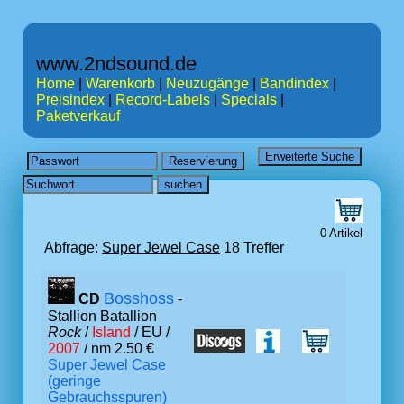
www.2ndsound.de
Home
|
Warenkorb
|
Neuzugänge
|
Bandindex
|
Preisindex
|
Record-Labels
|
Specials
|
Paketverkauf
0 Artikel
Abfrage:
Super Jewel Case
18 Treffer
Bosshoss
CD
-
Stallion Batallion
Rock
/
Island
/ EU /
2007
/ nm 2.50 €
Super Jewel Case
(geringe
Gebrauchsspuren)