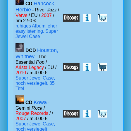
Hancock,
CD
Herbie
- River
Jazz
/
Verve
/ EU /
2007
/
nm 2.50 €
ruhiges Album, eher
easylistening, Super
Jewel Case
Houston,
DCD
Whitney
- The
Essential
Pop
/
Arista Legacy
/ EU /
2010
/ m 4.00 €
Super Jewel Case,
noch versiegelt, 35
Titel
Kowa
CD
-
Gemini
Rock
/
Rouge Records
/ /
2007
/ m 3.00 €
Super Jewel Case,
noch versiegelt