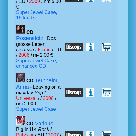
/ EU /
2009
/ nm 5.00
€
Super Jewel Case,
16 tracks
CD
Rosenstolz
- Das
grosse Leben
Deutsch
/
Island
/ EU
/
2006
/ m- 2.00 €
Super Jewel Case,
enhanced CD
Ternheim,
CD
Anna
- Leaving on a
mayday
Pop
/
Universal
/ /
2008
/
nm 2.00 €
Super Jewel Case
Various
CD
-
Big in UK
Rock
/
Polystar
/ EU /
2007
/