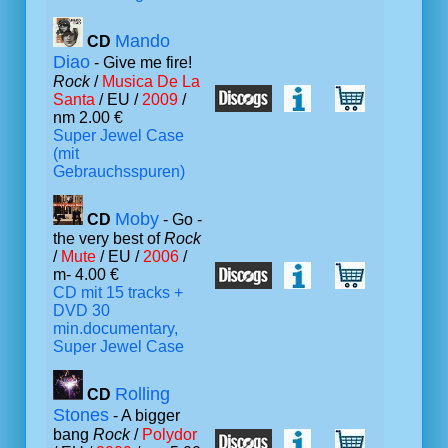
Mando
CD
Diao
- Give me fire!
Rock
/
Musica De La
Santa
/ EU /
2009
/
nm 2.00 €
Super Jewel Case
(mit
Gebrauchsspuren)
Moby
CD
- Go -
the very best of
Rock
/
Mute
/ EU /
2006
/
m- 4.00 €
CD mit 15 tracks +
DVD 30
min.documentary,
Super Jewel Case
Rolling
CD
Stones
- A bigger
bang
Rock
/
Polydor