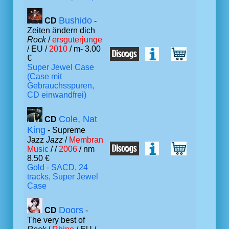
Bushido
CD
-
Zeiten ändern dich
Rock
/
ersguterjunge
/ EU /
2010
/ m- 3.00
€
Super Jewel Case
(Case mit
Gebrauchsspuren,
CD einwandfrei)
Cole, Nat
CD
King
- Supreme
Jazz
Jazz
/
Membran
Music
/ /
2006
/ nm
8.50 €
Gold - SACD, 24
tracks, Super Jewel
Case
Doors
CD
-
The very best of