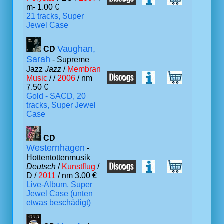
m- 1.00 €
21 tracks, Super
Jewel Case
Vaughan,
CD
Sarah
- Supreme
Jazz
Jazz
/
Membran
Music
/ /
2006
/ nm
7.50 €
Gold - SACD, 20
tracks, Super Jewel
Case
CD
Westernhagen
-
Hottentottenmusik
Deutsch
/
Kunstflug
/
D /
2011
/ nm 3.00 €
Live-Album, Super
Jewel Case (unten
etwas beschädigt)