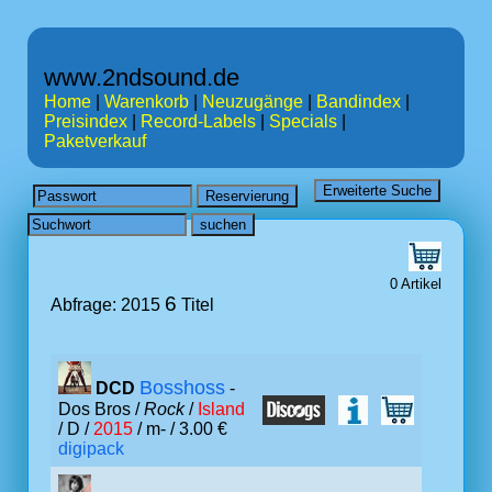
www.2ndsound.de
Home
|
Warenkorb
|
Neuzugänge
|
Bandindex
|
Preisindex
|
Record-Labels
|
Specials
|
Paketverkauf
0 Artikel
6
Abfrage: 2015
Titel
Bosshoss
DCD
-
Dos Bros /
Rock
/
Island
/ D /
2015
/ m- / 3.00 €
digipack