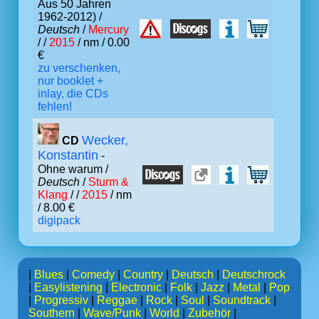
Aus 50 Jahren
1962-2012) /
Deutsch
/
Mercury
/ /
2015
/ nm / 0.00
€
zu verschenken,
nur booklet +
inlay, die CDs
fehlen!
Wecker,
CD
Konstantin
-
Ohne warum /
Deutsch
/
Sturm &
Klang
/ /
2015
/ nm
/ 8.00 €
digipack
|
Blues
|
Comedy
|
Country
|
Deutsch
|
Deutschrock
|
Easylistening
|
Electronic
|
Folk
|
Jazz
|
Metal
|
Pop
|
Progressiv
|
Reggae
|
Rock
|
Soul
|
Soundtrack
|
Southern
|
Wave/Punk
|
World
|
Zubehör
|