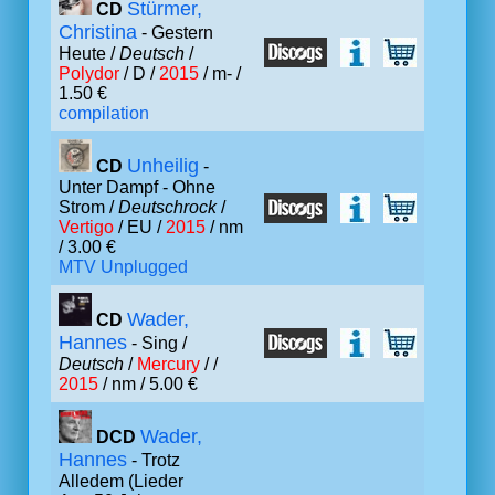
Stürmer,
CD
Christina
- Gestern
Heute /
Deutsch
/
Polydor
/ D /
2015
/ m- /
1.50 €
compilation
Unheilig
CD
-
Unter Dampf - Ohne
Strom /
Deutschrock
/
Vertigo
/ EU /
2015
/ nm
/ 3.00 €
MTV Unplugged
Wader,
CD
Hannes
- Sing /
Deutsch
/
Mercury
/ /
2015
/ nm / 5.00 €
Wader,
DCD
Hannes
- Trotz
Alledem (Lieder