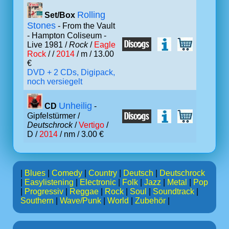
Rolling
Set/Box
Stones
- From the Vault
- Hampton Coliseum -
Live 1981 /
Rock
/
Eagle
Rock
/ /
2014
/ m / 13.00
€
DVD + 2 CDs, Digipack,
noch versiegelt
Unheilig
CD
-
Gipfelstürmer /
Deutschrock
/
Vertigo
/
D /
2014
/ nm / 3.00 €
|
Blues
|
Comedy
|
Country
|
Deutsch
|
Deutschrock
|
Easylistening
|
Electronic
|
Folk
|
Jazz
|
Metal
|
Pop
|
Progressiv
|
Reggae
|
Rock
|
Soul
|
Soundtrack
|
Southern
|
Wave/Punk
|
World
|
Zubehör
|