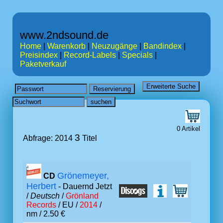
www.2ndsound.de
Home
|
Warenkorb
|
Neuzugänge
|
Bandindex
|
Preisindex
|
Record-Labels
|
Specials
|
Paketverkauf
0 Artikel
3
Abfrage: 2014
Titel
Grönemeyer,
CD
Herbert
- Dauernd Jetzt
/
Deutsch
/
Grönland
Records
/ EU /
2014
/
nm / 2.50 €