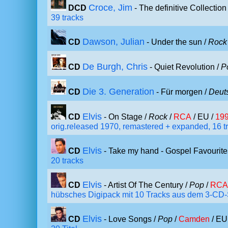
Croce, Jim
DCD
- The definitive Collection
39 tracks
Dawson, Julian
CD
- Under the sun /
Rock
De Burgh, Chris
CD
- Quiet Revolution /
P
Die 3. Generation
CD
- Für morgen /
Deut
Elvis
CD
- On Stage /
Rock
/
RCA
/ EU /
19
orig.released 1970, remastered + expanded, 16 t
Elvis
CD
- Take my hand - Gospel Favourite
20 tracks
Elvis
CD
- Artist Of The Century /
Pop
/
RCA
hübsches Digipack mit 10 Tracks aus dem 3-CD
Elvis
CD
- Love Songs /
Pop
/
Camden
/ EU