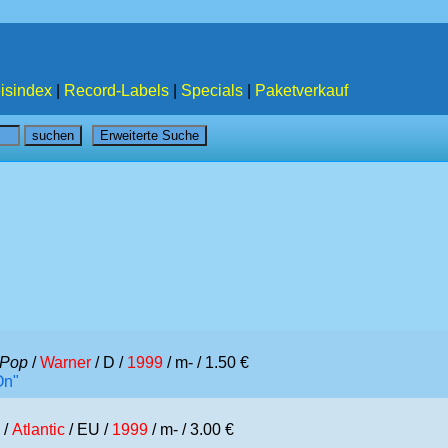
isindex
|
Record-Labels
|
Specials
|
Paketverkauf
Pop
/
Warner
/ D /
1999
/ m- / 1.50 €
On"
/
Atlantic
/ EU /
1999
/ m- / 3.00 €