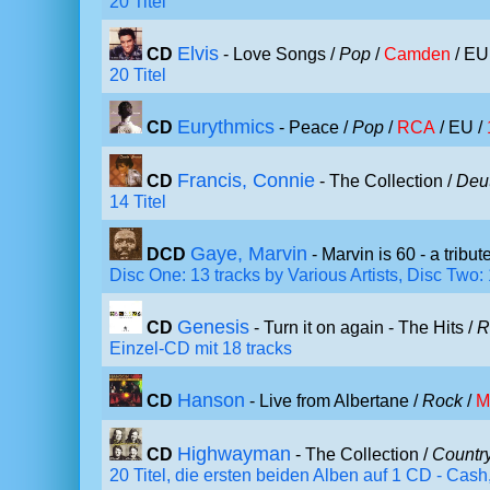
20 Titel
Elvis
CD
- Love Songs /
Pop
/
Camden
/ EU
20 Titel
Eurythmics
CD
- Peace /
Pop
/
RCA
/ EU /
Francis, Connie
CD
- The Collection /
Deu
14 Titel
Gaye, Marvin
DCD
- Marvin is 60 - a tribu
Disc One: 13 tracks by Various Artists, Disc Two:
Genesis
CD
- Turn it on again - The Hits /
R
Einzel-CD mit 18 tracks
Hanson
CD
- Live from Albertane /
Rock
/
M
Highwayman
CD
- The Collection /
Countr
20 Titel, die ersten beiden Alben auf 1 CD - Cash