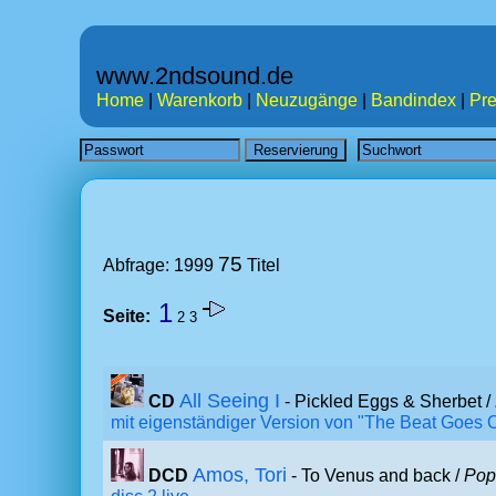
www.2ndsound.de
Home
|
Warenkorb
|
Neuzugänge
|
Bandindex
|
Pre
75
Abfrage: 1999
Titel
1
Seite:
2
3
All Seeing I
CD
- Pickled Eggs & Sherbet /
mit eigenständiger Version von "The Beat Goes 
Amos, Tori
DCD
- To Venus and back /
Pop