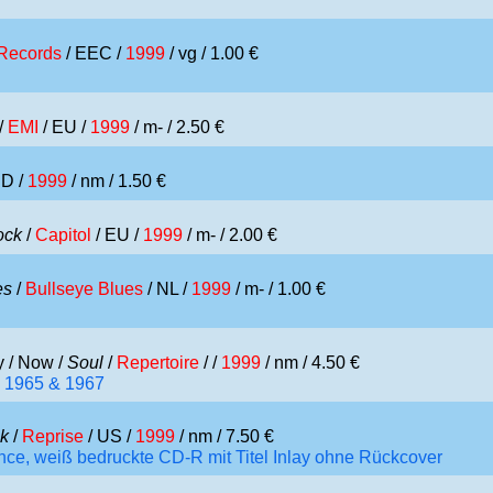
Records
/ EEC /
1999
/ vg / 1.00 €
/
EMI
/ EU /
1999
/ m- / 2.50 €
 D /
1999
/ nm / 1.50 €
ock
/
Capitol
/ EU /
1999
/ m- / 2.00 €
es
/
Bullseye Blues
/ NL /
1999
/ m- / 1.00 €
y / Now /
Soul
/
Repertoire
/ /
1999
/ nm / 4.50 €
ed 1965 & 1967
k
/
Reprise
/ US /
1999
/ nm / 7.50 €
nce, weiß bedruckte CD-R mit Titel Inlay ohne Rückcover