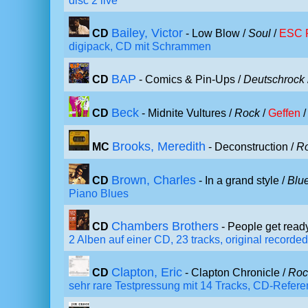
disc 2 live
Bailey, Victor
CD
- Low Blow /
Soul
/
ESC 
digipack, CD mit Schrammen
BAP
CD
- Comics & Pin-Ups /
Deutschrock
Beck
CD
- Midnite Vultures /
Rock
/
Geffen
/
Brooks, Meredith
MC
- Deconstruction /
R
Brown, Charles
CD
- In a grand style /
Blu
Piano Blues
Chambers Brothers
CD
- People get read
2 Alben auf einer CD, 23 tracks, original record
Clapton, Eric
CD
- Clapton Chronicle /
Roc
sehr rare Testpressung mit 14 Tracks, CD-Refere