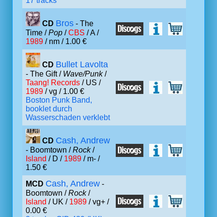
17 tracks
Bros
CD
- The
Time /
Pop
/
CBS
/ A /
1989
/ nm / 1.00 €
Bullet Lavolta
CD
- The Gift /
Wave/Punk
/
Taang! Records
/ US /
1989
/ vg / 1.00 €
Boston Punk Band,
booklet durch
Wasserschaden verklebt
Cash, Andrew
CD
- Boomtown /
Rock
/
Island
/ D /
1989
/ m- /
1.50 €
Cash, Andrew
MCD
-
Boomtown /
Rock
/
Island
/ UK /
1989
/ vg+ /
0.00 €