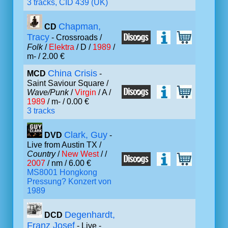
3 tracks, CID 439 (UK)
Chapman,
CD
Tracy
- Crossroads /
Folk
/
Elektra
/ D /
1989
/
m- / 2.00 €
China Crisis
MCD
-
Saint Saviour Square /
Wave/Punk
/
Virgin
/ A /
1989
/ m- / 0.00 €
3 tracks
Clark, Guy
DVD
-
Live from Austin TX /
Country
/
New West
/ /
2007
/ nm / 6.00 €
MS8001 Hongkong
Pressung? Konzert von
1989
Degenhardt,
DCD
Franz Josef
- Live -