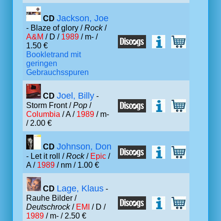
Jackson, Joe
CD
- Blaze of glory /
Rock
/
A&M
/ D /
1989
/ m- /
1.50 €
Bookletrand mit
geringen
Gebrauchsspuren
Joel, Billy
CD
-
Storm Front /
Pop
/
Columbia
/ A /
1989
/ m-
/ 2.00 €
Johnson, Don
CD
- Let it roll /
Rock
/
Epic
/
A /
1989
/ nm / 1.00 €
Lage, Klaus
CD
-
Rauhe Bilder /
Deutschrock
/
EMI
/ D /
1989
/ m- / 2.50 €