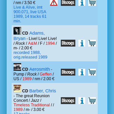
/ nm / 3.50 €
Live & Alive, imt
900.071, live USA
1989, 14 tracks 61
min.
Adams,
CD
Bryan
- Live! Live! Live!
/
Rock
/
A&M
/ F /
1994
/
m- / 2.00 €
recorded 1988,
orig.released 1989
Aerosmith
CD
-
Pump /
Rock
/
Geffen
/
US /
1989
/ nm / 2.00 €
Barber, Chris
CD
- The great Reunion
Concert /
Jazz
/
Timeless Traditional
/ /
1989
/ m- / 3.00 €