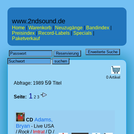
www.2ndsound.de
Home
|
Warenkorb
|
Neuzugänge
|
Bandindex
|
Preisindex
|
Record-Labels
|
Specials
|
Paketverkauf
0 Artikel
59
Abfrage: 1989
Titel
1
Seite:
2
3
Adams,
CD
Bryan
- Live USA
/
Rock
/
Imtrat
/ D /