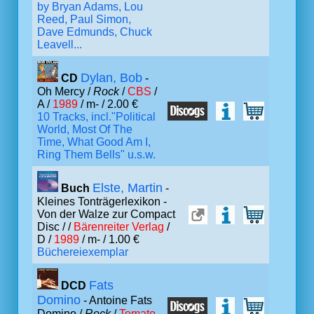
by Bryan Adams, Lou
Reed, Paul Simon,
Dave Edmunds, Chuck
Leavell...
Dylan, Bob
CD
-
Oh Mercy /
Rock
/
CBS
/
A /
1989
/ m- / 2.00 €
10 Tracks, incl."Political
World, Most Of The
Time, What Good Am I,
Ring Them Bells" u.s.w.
Elste, Martin
Buch
-
Kleines Tonträgerlexikon -
Von der Walze zur Compact
Disc /
/
Bärenreiter Verlag
/
D /
1989
/ m- / 1.00 €
Büchereiexemplar
Fats
DCD
Domino
- Antoine Fats
Domino /
Rock
/
Tomato