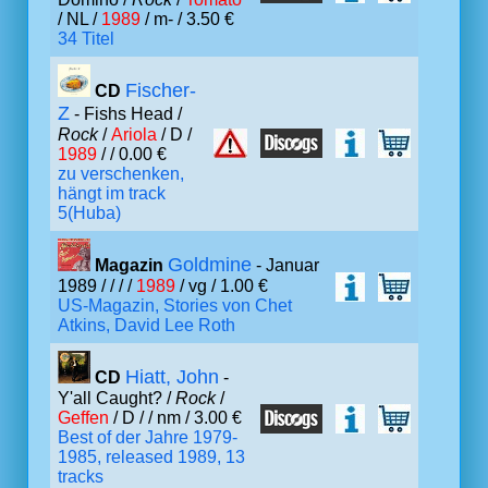
/ NL /
1989
/ m- / 3.50 €
34 Titel
Fischer-
CD
Z
- Fishs Head /
Rock
/
Ariola
/ D /
1989
/ / 0.00 €
zu verschenken,
hängt im track
5(Huba)
Goldmine
Magazin
- Januar
1989 /
/
/ /
1989
/ vg / 1.00 €
US-Magazin, Stories von Chet
Atkins, David Lee Roth
Hiatt, John
CD
-
Y'all Caught? /
Rock
/
Geffen
/ D /
/ nm / 3.00 €
Best of der Jahre 1979-
1985, released 1989, 13
tracks