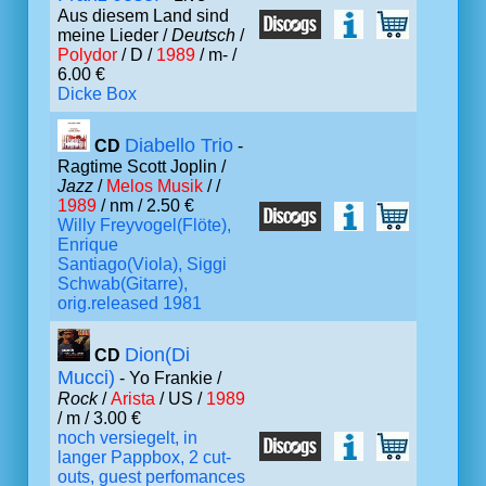
Aus diesem Land sind
meine Lieder /
Deutsch
/
Polydor
/ D /
1989
/ m- /
6.00 €
Dicke Box
Diabello Trio
CD
-
Ragtime Scott Joplin /
Jazz
/
Melos Musik
/ /
1989
/ nm / 2.50 €
Willy Freyvogel(Flöte),
Enrique
Santiago(Viola), Siggi
Schwab(Gitarre),
orig.released 1981
Dion(Di
CD
Mucci)
- Yo Frankie /
Rock
/
Arista
/ US /
1989
/ m / 3.00 €
noch versiegelt, in
langer Pappbox, 2 cut-
outs, guest perfomances