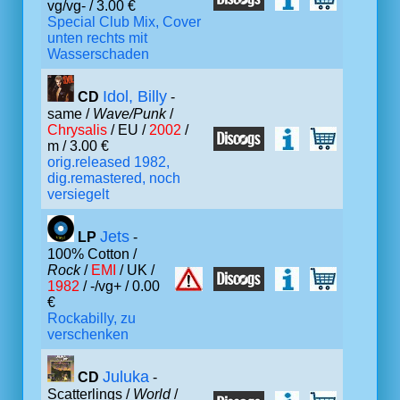
vg/vg- / 3.00 €
Special Club Mix, Cover
unten rechts mit
Wasserschaden
Idol, Billy
CD
-
same /
Wave/Punk
/
Chrysalis
/ EU /
2002
/
m / 3.00 €
orig.released 1982,
dig.remastered, noch
versiegelt
Jets
LP
-
100% Cotton /
Rock
/
EMI
/ UK /
1982
/ -/vg+ / 0.00
€
Rockabilly, zu
verschenken
Juluka
CD
-
Scatterlings /
World
/