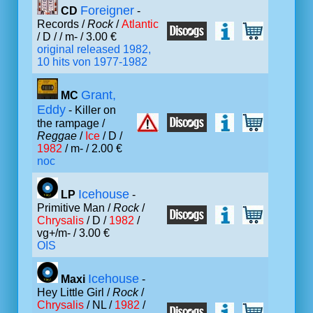
Foreigner
CD
-
Records /
Rock
/
Atlantic
/ D /
/ m- / 3.00 €
original released 1982,
10 hits von 1977-1982
Grant,
MC
Eddy
- Killer on
the rampage /
Reggae
/
Ice
/ D /
1982
/ m- / 2.00 €
noc
Icehouse
LP
-
Primitive Man /
Rock
/
Chrysalis
/ D /
1982
/
vg+/m- / 3.00 €
OIS
Icehouse
Maxi
-
Hey Little Girl /
Rock
/
Chrysalis
/ NL /
1982
/