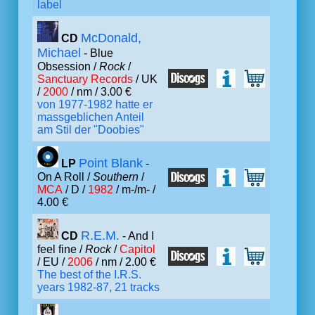
label
McDonald,
CD
Michael
- Blue
Obsession /
Rock
/
Sanctuary Records
/ UK
/
2000
/ nm / 3.00 €
von 1977-1982 hatte er
massgeblichen Anteil
am Stil der "Doobies"
Point Blank
LP
-
On A Roll /
Southern
/
MCA
/ D /
1982
/ m-/m- /
4.00 €
R.E.M.
CD
- And I
feel fine /
Rock
/
Capitol
/ EU /
2006
/ nm / 2.00 €
The best of the I.R.S.
years 1982-87, 21 tracks