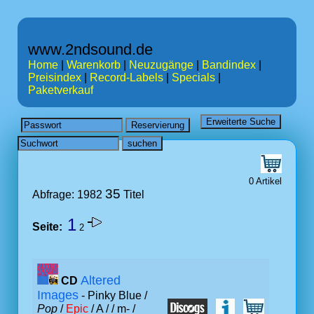
www.2ndsound.de
Home
|
Warenkorb
|
Neuzugänge
|
Bandindex
|
Preisindex
|
Record-Labels
|
Specials
|
Paketverkauf
0 Artikel
35
Abfrage: 1982
Titel
1
Seite:
2
Altered
CD
Images
- Pinky Blue /
Pop
/
Epic
/ A /
/ m- /