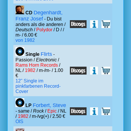
Degenhardt,
CD
Franz Josef
- Du bist
anders als die anderen /
Deutsch
/
Polydor
/ D /
/
m- / 6.00 €
von 1982
Flirts
Single
-
Passion /
Electronic
/
Rams Horn Records
/
NL /
1982
/ m-/m- / 1.00
€
12" Single im
pinkfarbenen Record-
Cover
Forbert, Steve
LP
- same /
Rock
/
Epic
/ NL
/
1982
/ m-/vg(+) / 2.50 €
OIS