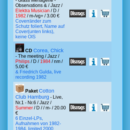
- Glass Menagerie -
Observations & /
Jazz
/
Elektra Musician
/ D /
1982
/ m-/vg+ / 3.00 €
Coverränder zum
Schutz foliert, Name auf
Cover(unten links),
keine OIS
Corea, Chick
CD
- The meeting /
Jazz
/
Philips
/ D /
1984
/ nm /
5.00 €
& Friedrich Gulda, live
recording 1982
Cotton
Paket
Club Hamburg
- Live,
Nr.1 - Nr.6 /
Jazz
/
Summer
/ D /
/ m- / 20.00
€
6 Einzel-LPs,
Aufnahmen von 1982-
1984, limited 2000