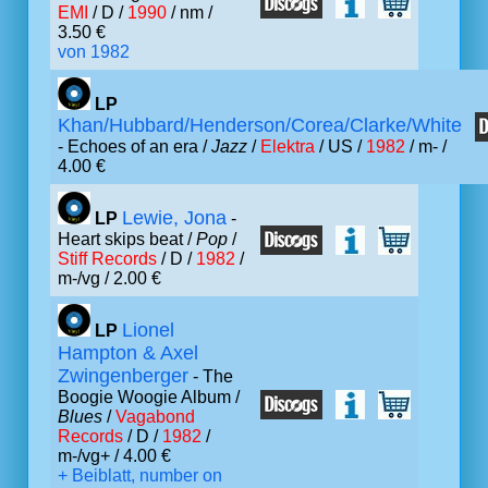
EMI
/ D /
1990
/ nm /
3.50 €
von 1982
LP
Khan/Hubbard/Henderson/Corea/Clarke/White
- Echoes of an era /
Jazz
/
Elektra
/ US /
1982
/ m- /
4.00 €
Lewie, Jona
LP
-
Heart skips beat /
Pop
/
Stiff Records
/ D /
1982
/
m-/vg / 2.00 €
Lionel
LP
Hampton & Axel
Zwingenberger
- The
Boogie Woogie Album /
Blues
/
Vagabond
Records
/ D /
1982
/
m-/vg+ / 4.00 €
+ Beiblatt, number on