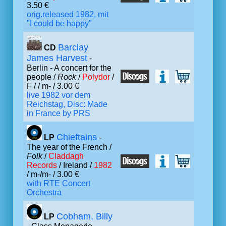
3.50 €
orig.released 1982, mit
"I could be happy"
Barclay
CD
James Harvest
-
Berlin - A concert for the
people /
Rock
/
Polydor
/
F /
/ m- / 3.00 €
live 1982 vor dem
Reichstag, Disc: Made
in France by PRS
Chieftains
LP
-
The year of the French /
Folk
/
Claddagh
Records
/ Ireland /
1982
/ m-/m- / 3.00 €
with RTE Concert
Orchestra
Cobham, Billy
LP