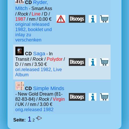
Ryder,
CD
Mitch
- Smart Ass
/
Rock
/
Line
/ D /
1987
/ nm / 0.00 €
original released
1982, booklet und
inlay zu
verschenken
Saga
CD
- In
Transit /
Rock
/
Polydor
/
D /
/ nm / 3.50 €
ori.released 1982, Live
Album
Simple Minds
CD
- New Gold Dream (81-
82-83-84) /
Rock
/
Virgin
/ UK /
/ nm / 3.00 €
orig.released 1982
1
Seite:
2