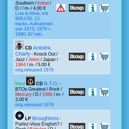
Southern
/
Imtrat
/
D /
/ m- / 4.00 €
Live & Alive, imt
900.030, 13
tracks, Aufnahmen
von 1973, 1979 +
1980, 67 min.
Antolini,
CD
Charly
- Knock Out /
Jazz
/
Jeton
/ Japan /
1984
/ m- / 5.00 €
orig.released 1979
B.T.O.
Neu!
CD
-
BTOs Greatest /
Rock
/
Mercury
/ D /
1986
/ m- /
3.00 €
orig.released 1979
Broughtons
LP
-
Parlez-Vous English? /