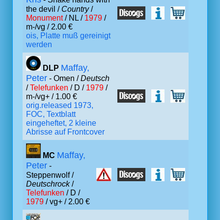
the devil /
Country
/
Monument
/ NL /
1979
/
m-/vg / 2.00 €
ois, Platte muß gereinigt
werden
Maffay,
DLP
Peter
- Omen /
Deutsch
/
Telefunken
/ D /
1979
/
m-/vg+ / 1.00 €
orig.released 1973,
FOC, Textblatt
eingeheftet, 2 kleine
Abrisse auf Frontcover
Maffay,
MC
Peter
-
Steppenwolf /
Deutschrock
/
Telefunken
/ D /
1979
/ vg+ / 2.00 €