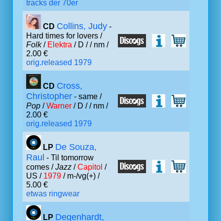
tracks der 70er
Collins, Judy
CD
-
Hard times for lovers /
Folk
/
Elektra
/ D /
/ nm /
2.00 €
orig.released 1979
Cross,
CD
Christopher
- same /
Pop
/
Warner
/ D /
/ nm /
2.00 €
orig.released 1979
De Souza,
LP
Raul
- Til tomorrow
comes /
Jazz
/
Capitol
/
US /
1979
/ m-/vg(+) /
5.00 €
etwas ringwear
Degenhardt,
LP