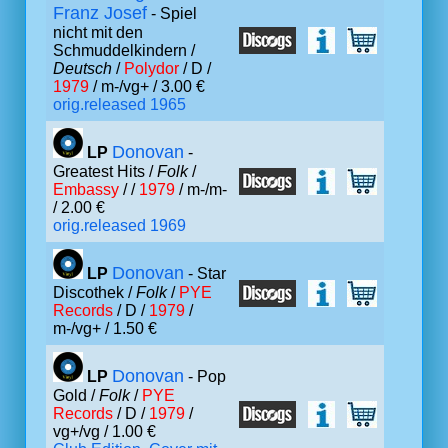
Franz Josef
- Spiel
nicht mit den
Schmuddelkindern /
Deutsch
/
Polydor
/ D /
1979
/ m-/vg+ / 3.00 €
orig.released 1965
Donovan
LP
-
Greatest Hits /
Folk
/
Embassy
/ /
1979
/ m-/m-
/ 2.00 €
orig.released 1969
Donovan
LP
- Star
Discothek /
Folk
/
PYE
Records
/ D /
1979
/
m-/vg+ / 1.50 €
Donovan
LP
- Pop
Gold /
Folk
/
PYE
Records
/ D /
1979
/
vg+/vg / 1.00 €