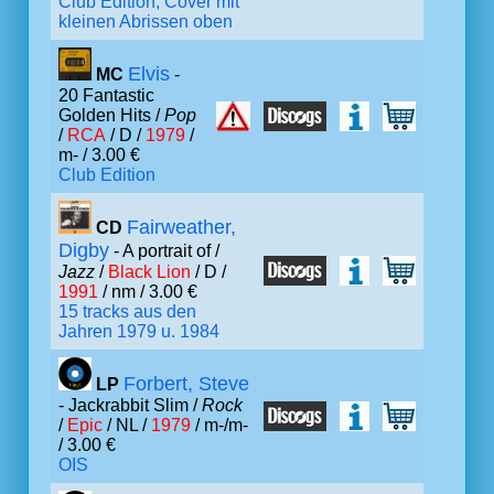
Club Edition, Cover mit
kleinen Abrissen oben
Elvis
MC
-
20 Fantastic
Golden Hits /
Pop
/
RCA
/ D /
1979
/
m- / 3.00 €
Club Edition
Fairweather,
CD
Digby
- A portrait of /
Jazz
/
Black Lion
/ D /
1991
/ nm / 3.00 €
15 tracks aus den
Jahren 1979 u. 1984
Forbert, Steve
LP
- Jackrabbit Slim /
Rock
/
Epic
/ NL /
1979
/ m-/m-
/ 3.00 €
OIS