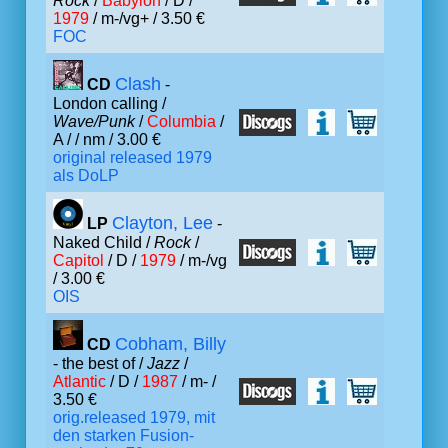
Rock
/
Babylon
/ D /
1979
/ m-/vg+ / 3.50 €
FOC
Clash
CD
-
London calling /
Wave/Punk
/
Columbia
/
A /
/ nm / 3.00 €
original released 1979
als DoLP
Clayton, Lee
LP
-
Naked Child /
Rock
/
Capitol
/ D /
1979
/ m-/vg
/ 3.00 €
OIS
Cobham, Billy
CD
- the best of /
Jazz
/
Atlantic
/ D /
1987
/ m- /
3.50 €
orig.released 1979, mit
den starken Fusion-