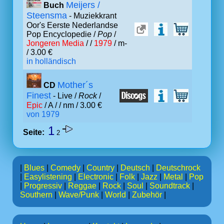
Meijers /
Buch
Steensma
- Muziekkrant
Oor's Eerste Nederlandse
Pop Encyclopedie /
Pop
/
Jongeren Media
/ /
1979
/ m-
/ 3.00 €
in holländisch
Mother´s
CD
Finest
- Live /
Rock
/
Epic
/ A /
/ nm / 3.00 €
von 1979
1
Seite:
2
|
Blues
|
Comedy
|
Country
|
Deutsch
|
Deutschrock
|
Easylistening
|
Electronic
|
Folk
|
Jazz
|
Metal
|
Pop
|
Progressiv
|
Reggae
|
Rock
|
Soul
|
Soundtrack
|
Southern
|
Wave/Punk
|
World
|
Zubehör
|