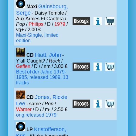
Gainsbourg,
Maxi
Serge
- Daisy Temple /
Aux Armes Et Caetera /
Pop
/
Philips
/ D /
1979
/
vg+ / 2.00 €
Maxi-Single, limited
edition
Hiatt, John
CD
-
Y'all Caught? /
Rock
/
Geffen
/ D /
/ nm / 3.00 €
Best of der Jahre 1979-
1985, released 1989, 13
tracks
Jones, Rickie
CD
Lee
- same /
Pop
/
Warner
/ D /
/ m- / 2.50 €
orig.released 1979
Kristofferson,
LP
Kris
- Shake hands with