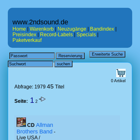
www.2ndsound.de
Home
|
Warenkorb
|
Neuzugänge
|
Bandindex
|
Preisindex
|
Record-Labels
|
Specials
|
Paketverkauf
0 Artikel
45
Abfrage: 1979
Titel
1
Seite:
2
Allman
CD
Brothers Band
-
Live USA /