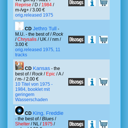
Reprise
/ D /
1984
/
m-/vg+ / 3.00 €
orig.released 1975
Jethro Tull
CD
-
M.U. - the best of /
Rock
/
Chrysalis
/ UK /
/ nm /
3.00 €
orig.released 1975, 11
tracks
Kansas
CD
- the
best of /
Rock
/
Epic
/ A /
/ m- / 2.00 €
10 Titel von 1975 -
1984, booklet mit
geringem
Wasserschaden
King, Freddie
CD
- the best of /
Blues
/
Shelter
/ NL /
1975
/