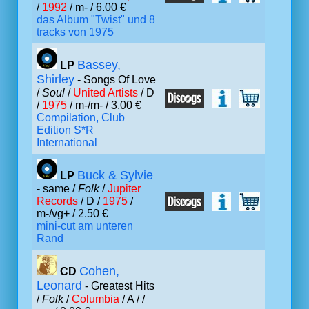
/
1992
/ m- / 6.00 €
das Album "Twist" und 8
tracks von 1975
Bassey,
LP
Shirley
- Songs Of Love
/
Soul
/
United Artists
/ D
/
1975
/ m-/m- / 3.00 €
Compilation, Club
Edition S*R
International
Buck & Sylvie
LP
- same /
Folk
/
Jupiter
Records
/ D /
1975
/
m-/vg+ / 2.50 €
mini-cut am unteren
Rand
Cohen,
CD
Leonard
- Greatest Hits
/
Folk
/
Columbia
/ A /
/