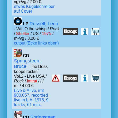
vg+/vg / 2.00 €
etwas Kugelschreiber
auf Cover
Russell, Leon
LP
- Will O the whisp /
Rock
/
Shelter
/ US /
1975
/
m-/vg / 3.00 €
cutout (Ecke links oben)
CD
Springsteen,
Bruce
- The Boss
keeps rockin´
Vol.2 - Live USA /
Rock
/
Imtrat
/ /
/
m- / 4.00 €
Live & Alive, imt
900.057, recorded
live in L.A. 1975, 9
tracks, 61 min.
Springsteen,
CD