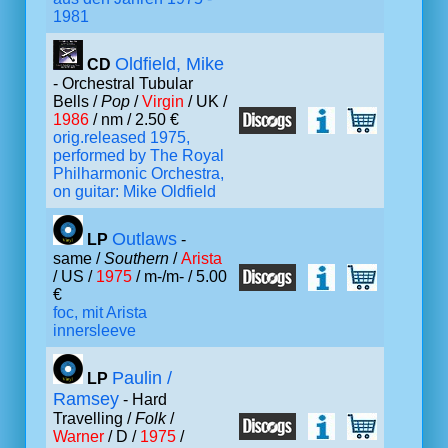
1981
Oldfield, Mike
CD
- Orchestral Tubular
Bells /
Pop
/
Virgin
/ UK /
1986
/ nm / 2.50 €
orig.released 1975,
performed by The Royal
Philharmonic Orchestra,
on guitar: Mike Oldfield
Outlaws
LP
-
same /
Southern
/
Arista
/ US /
1975
/ m-/m- / 5.00
€
foc, mit Arista
innersleeve
Paulin /
LP
Ramsey
- Hard
Travelling /
Folk
/
Warner
/ D /
1975
/