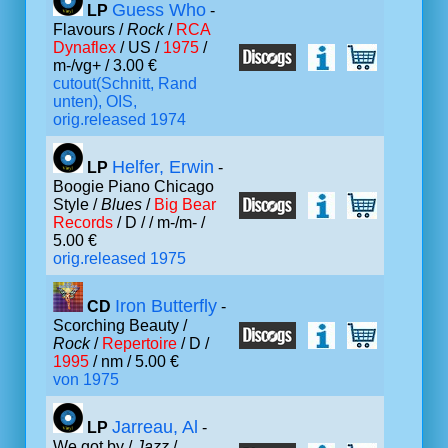
Guess Who
LP
-
Flavours /
Rock
/
RCA
Dynaflex
/ US /
1975
/
m-/vg+ / 3.00 €
cutout(Schnitt, Rand
unten), OIS,
orig.released 1974
Helfer, Erwin
LP
-
Boogie Piano Chicago
Style /
Blues
/
Big Bear
Records
/ D /
/ m-/m- /
5.00 €
orig.released 1975
Iron Butterfly
CD
-
Scorching Beauty /
Rock
/
Repertoire
/ D /
1995
/ nm / 5.00 €
von 1975
Jarreau, Al
LP
-
We got by /
Jazz
/