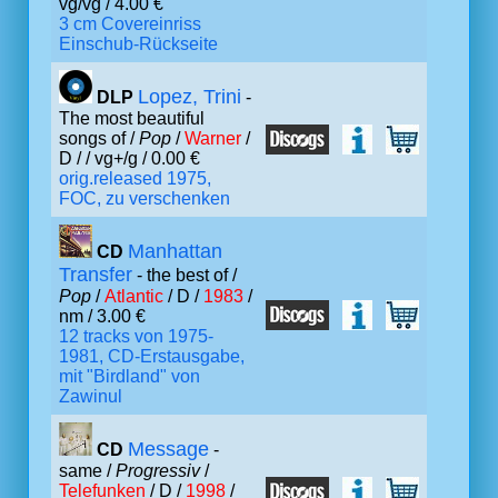
vg/vg / 4.00 €
3 cm Covereinriss
Einschub-Rückseite
Lopez, Trini
DLP
-
The most beautiful
songs of /
Pop
/
Warner
/
D /
/ vg+/g / 0.00 €
orig.released 1975,
FOC, zu verschenken
Manhattan
CD
Transfer
- the best of /
Pop
/
Atlantic
/ D /
1983
/
nm / 3.00 €
12 tracks von 1975-
1981, CD-Erstausgabe,
mit "Birdland" von
Zawinul
Message
CD
-
same /
Progressiv
/
Telefunken
/ D /
1998
/