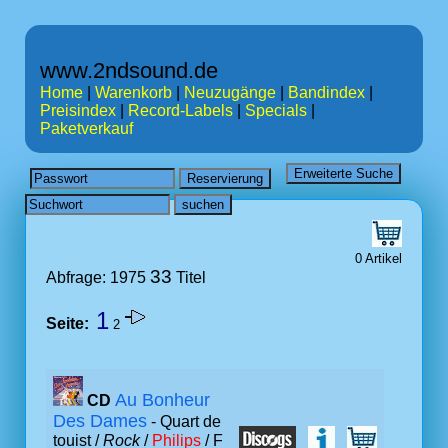
www.2ndsound.de
Home
|
Warenkorb
|
Neuzugänge
|
Bandindex
|
Preisindex
|
Record-Labels
|
Specials
|
Paketverkauf
0 Artikel
33
Abfrage: 1975
Titel
1
Seite:
2
Au Bonheur
CD
Des Dames
- Quart de
touist /
Rock
/
Philips
/ F