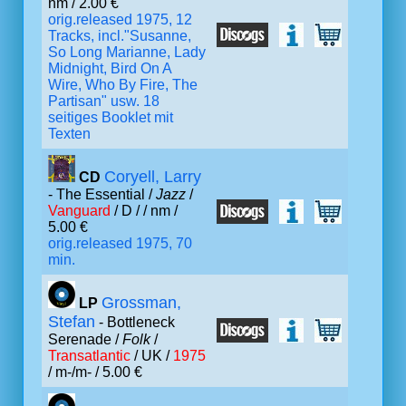
nm / 2.00 €
orig.released 1975, 12
Tracks, incl."Susanne,
So Long Marianne, Lady
Midnight, Bird On A
Wire, Who By Fire, The
Partisan" usw. 18
seitiges Booklet mit
Texten
Coryell, Larry
CD
- The Essential /
Jazz
/
Vanguard
/ D /
/ nm /
5.00 €
orig.released 1975, 70
min.
Grossman,
LP
Stefan
- Bottleneck
Serenade /
Folk
/
Transatlantic
/ UK /
1975
/ m-/m- / 5.00 €