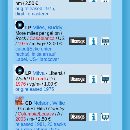
nm / 2.50 €
orig.released 1975,
digit. remastered
Miles, Buddy
LP
-
More miles per gallon /
Rock
/
Casablanca
/ US
/
1975
/ m-/vg+ / 3.00 €
cutout(Ecke unten
rechts), Initialen auf
Label, US-Hardcover
Milva
LP
- Libertà /
World
/
Ricordi
/ D /
1976
/ vg/m- / 1.00 €
orig.released 1975
Nelson, Willie
CD
- Greatest Hits /
Country
/
Columbia/Legacy
/ A /
2003
/ m- / 2.50 €
released 1981, 23 tracks
aus den Jahren 1975 -