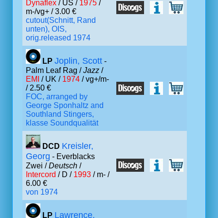
Dynaflex
/ US /
1975
/
m-/vg+ / 3.00 €
cutout(Schnitt, Rand
unten), OIS,
orig.released 1974
Joplin, Scott
LP
-
Palm Leaf Rag /
Jazz
/
EMI
/ UK /
1974
/ vg+/m-
/ 2.50 €
FOC, arranged by
George Sponhaltz and
Southland Stingers,
klasse Soundqualität
Kreisler,
DCD
Georg
- Everblacks
Zwei /
Deutsch
/
Intercord
/ D /
1993
/ m- /
6.00 €
von 1974
Lawrence,
LP