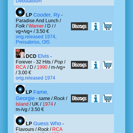
Debutalbum
Cooder, Ry
LP
-
Paradise And Lunch /
Folk
/
Warner
/ D /
/
vg+/vg+ / 3.50 €
orig.released 1974,
Preisabriss, OIS
Elvis
DCD
-
Forever - 32 Hits /
Pop
/
RCA
/ D /
1990
/ m-/vg+
/ 3.00 €
orig.released 1974
Fame,
LP
Georgie
- same /
Rock
/
Island
/ UK /
1974
/
m-/vg / 3.50 €
Guess Who
LP
-
Flavours /
Rock
/
RCA