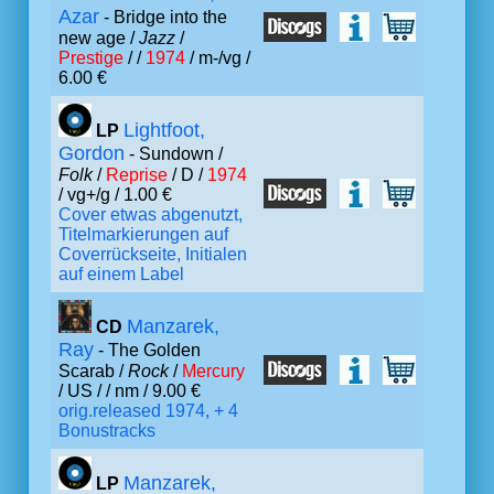
Azar
- Bridge into the
new age /
Jazz
/
Prestige
/ /
1974
/ m-/vg /
6.00 €
Lightfoot,
LP
Gordon
- Sundown /
Folk
/
Reprise
/ D /
1974
/ vg+/g / 1.00 €
Cover etwas abgenutzt,
Titelmarkierungen auf
Coverrückseite, Initialen
auf einem Label
Manzarek,
CD
Ray
- The Golden
Scarab /
Rock
/
Mercury
/ US /
/ nm / 9.00 €
orig.released 1974, + 4
Bonustracks
Manzarek,
LP