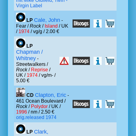
mit Mike Oldfield, Twin -
Virgin Label
Cale, John
LP
-
Fear /
Rock
/
Island
/ UK
/
1974
/ vg/g / 2.00 €
LP
Chapman /
Whitney
-
Streetwalkers /
Rock
/
Reprise
/
UK /
1974
/ vg/m- /
5.00 €
Clapton, Eric
CD
-
461 Ocean Boulevard /
Rock
/
Polydor
/ UK /
1996
/ nm / 2.50 €
orig.released 1974
Clark,
LP