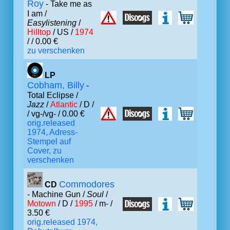
Roy
- Take me as
I am /
Easylistening
/
Hilltop
/ US /
1974
/ / 0.00 €
zu verschenken
LP
Cobham, Billy
-
Total Eclipse /
Jazz
/
Atlantic
/ D /
/ vg-/vg- / 0.00 €
orig.released
1974, Adress-
Stempel auf
Cover, zu
verschenken
Commodores
CD
- Machine Gun /
Soul
/
Motown
/ D /
1995
/ m- /
3.50 €
orig.released 1974,