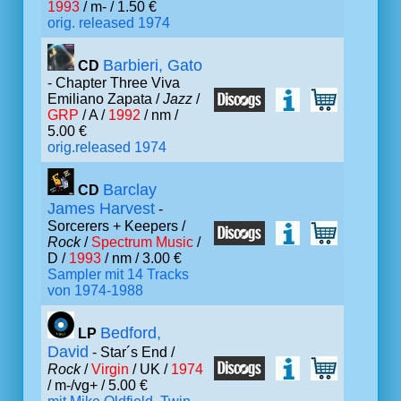
1993
/ m- / 1.50 €
orig. released 1974
Barbieri, Gato
CD
- Chapter Three Viva
Emiliano Zapata /
Jazz
/
GRP
/ A /
1992
/ nm /
5.00 €
orig.released 1974
Barclay
CD
James Harvest
-
Sorcerers + Keepers /
Rock
/
Spectrum Music
/
D /
1993
/ nm / 3.00 €
Sampler mit 14 Tracks
von 1974-1988
Bedford,
LP
David
- Star´s End /
Rock
/
Virgin
/ UK /
1974
/ m-/vg+ / 5.00 €