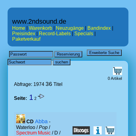
www.2ndsound.de
Home
|
Warenkorb
|
Neuzugänge
|
Bandindex
|
Preisindex
|
Record-Labels
|
Specials
|
Paketverkauf
0 Artikel
36
Abfrage: 1974
Titel
1
Seite:
2
Abba
CD
-
Waterloo /
Pop
/
Spectrum Music
/ D /