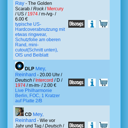
Ray
- The Golden
Scarab /
Rock
/
Mercury
/ US /
1974
/ m-/vg- /
6.00 €
typische US-
Hardcoverabnutzung mit
etwas ringwear,
Schutzfolie am oberen
Rand, mini-
cutout(Schnitt unten),
OIS und Beiblatt
Mey,
DLP
Reinhard
- 20.00 Uhr /
Deutsch
/
Intercord
/ D /
1974
/ m-/m- / 2.00 €
Live Philharmonie
Berlin, FOC, 1 Kratzer
auf Platte 2/B
Mey,
CD
Reinhard
- Wie vor
Jahr und Tag /
Deutsch
/