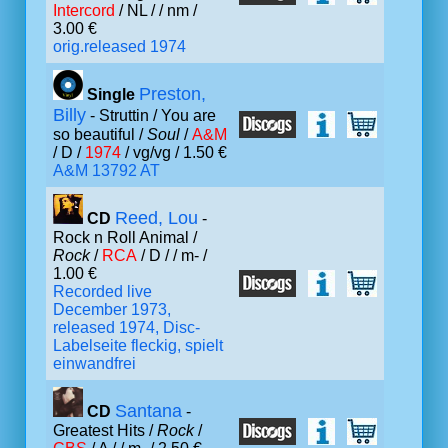
Intercord
/ NL /
/ nm /
3.00 €
orig.released 1974
Preston,
Single
Billy
- Struttin / You are
so beautiful /
Soul
/
A&M
/ D /
1974
/ vg/vg / 1.50 €
A&M 13792 AT
Reed, Lou
CD
-
Rock n Roll Animal /
Rock
/
RCA
/ D /
/ m- /
1.00 €
Recorded live
December 1973,
released 1974, Disc-
Labelseite fleckig, spielt
einwandfrei
Santana
CD
-
Greatest Hits /
Rock
/