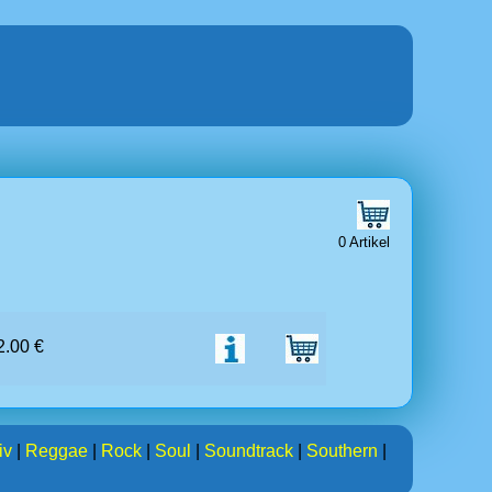
0 Artikel
 2.00 €
iv
|
Reggae
|
Rock
|
Soul
|
Soundtrack
|
Southern
|