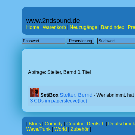
www.2ndsound.de
Home
|
Warenkorb
|
Neuzugänge
|
Bandindex
|
Pre
1
Abfrage: Stelter, Bernd
Titel
Stelter, Bernd
Set/Box
- Wer abnimmt, hat
3 CDs im papersleeve(foc)
|
Blues
|
Comedy
|
Country
|
Deutsch
|
Deutschrock
Wave/Punk
|
World
|
Zubehör
|