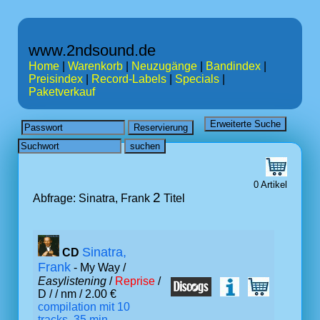
www.2ndsound.de
Home
|
Warenkorb
|
Neuzugänge
|
Bandindex
|
Preisindex
|
Record-Labels
|
Specials
|
Paketverkauf
0 Artikel
2
Abfrage: Sinatra, Frank
Titel
Sinatra,
CD
Frank
- My Way /
Easylistening
/
Reprise
/
D /
/ nm / 2.00 €
compilation mit 10
tracks, 35 min.,