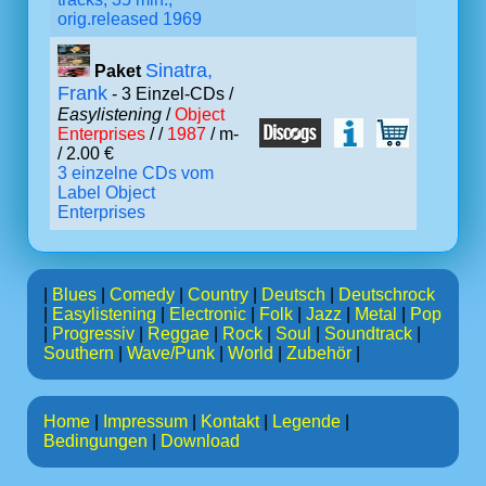
orig.released 1969
Sinatra,
Paket
Frank
- 3 Einzel-CDs /
Easylistening
/
Object
Enterprises
/ /
1987
/ m-
/ 2.00 €
3 einzelne CDs vom
Label Object
Enterprises
|
Blues
|
Comedy
|
Country
|
Deutsch
|
Deutschrock
|
Easylistening
|
Electronic
|
Folk
|
Jazz
|
Metal
|
Pop
|
Progressiv
|
Reggae
|
Rock
|
Soul
|
Soundtrack
|
Southern
|
Wave/Punk
|
World
|
Zubehör
|
Home
|
Impressum
|
Kontakt
|
Legende
|
Bedingungen
|
Download