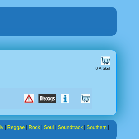
0 Artikel
iv
|
Reggae
|
Rock
|
Soul
|
Soundtrack
|
Southern
|