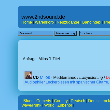
www.2ndsound.de
Home
|
Warenkorb
|
Neuzugänge
|
Bandindex
|
Pre
1
Abfrage: Milos
Titel
Milos
CD
- Mediterraneo /
Easylistening
/
D
Audiophiler Leckerbissen mit spanischer Gitarre
|
Blues
|
Comedy
|
Country
|
Deutsch
|
Deutschrock
Wave/Punk
|
World
|
Zubehör
|