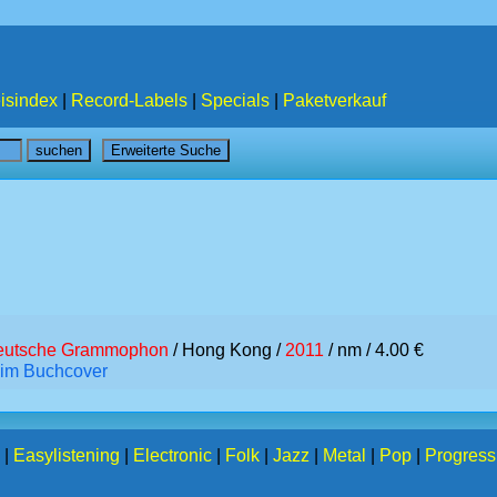
isindex
|
Record-Labels
|
Specials
|
Paketverkauf
eutsche Grammophon
/ Hong Kong /
2011
/ nm / 4.00 €
, im Buchcover
|
Easylistening
|
Electronic
|
Folk
|
Jazz
|
Metal
|
Pop
|
Progress