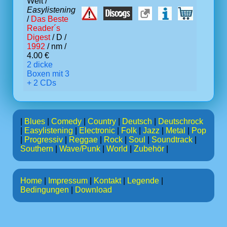
Welt /
Easylistening
/
Das Beste
Reader´s
Digest
/ D /
1992
/ nm /
4.00 €
2 dicke
Boxen mit 3
+ 2 CDs
|
Blues
|
Comedy
|
Country
|
Deutsch
|
Deutschrock
|
Easylistening
|
Electronic
|
Folk
|
Jazz
|
Metal
|
Pop
|
Progressiv
|
Reggae
|
Rock
|
Soul
|
Soundtrack
|
Southern
|
Wave/Punk
|
World
|
Zubehör
|
Home
|
Impressum
|
Kontakt
|
Legende
|
Bedingungen
|
Download