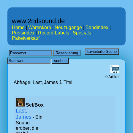
www.2ndsound.de
Home
|
Warenkorb
|
Neuzugänge
|
Bandindex
|
Preisindex
|
Record-Labels
|
Specials
|
Paketverkauf
0 Artikel
1
Abfrage: Last, James
Titel
Set/Box
Last,
James
- Ein
Sound
erobert die