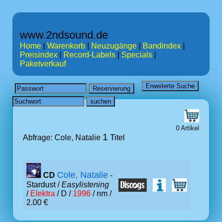
www.2ndsound.de
Home
|
Warenkorb
|
Neuzugänge
|
Bandindex
|
Preisindex
|
Record-Labels
|
Specials
|
Paketverkauf
0 Artikel
1
Abfrage: Cole, Natalie
Titel
Cole, Natalie
CD
-
Stardust /
Easylistening
/
Elektra
/ D /
1996
/ nm /
2.00 €