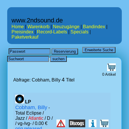
www.2ndsound.de
Home
|
Warenkorb
|
Neuzugänge
|
Bandindex
|
Preisindex
|
Record-Labels
|
Specials
|
Paketverkauf
0 Artikel
4
Abfrage: Cobham, Billy
Titel
LP
Cobham, Billy
-
Total Eclipse /
Jazz
/
Atlantic
/ D /
/ vg-/vg- / 0.00 €
orig.released