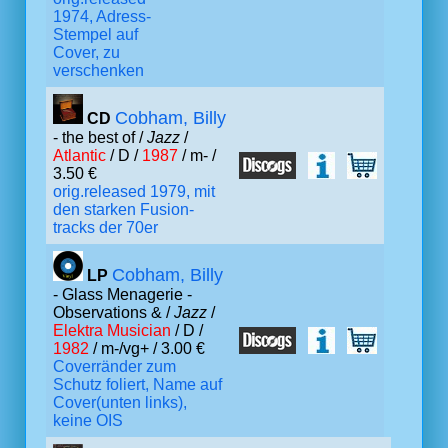
1974, Adress-
Stempel auf
Cover, zu
verschenken
Cobham, Billy
CD
- the best of /
Jazz
/
Atlantic
/ D /
1987
/ m- /
3.50 €
orig.released 1979, mit
den starken Fusion-
tracks der 70er
Cobham, Billy
LP
- Glass Menagerie -
Observations & /
Jazz
/
Elektra Musician
/ D /
1982
/ m-/vg+ / 3.00 €
Coverränder zum
Schutz foliert, Name auf
Cover(unten links),
keine OIS