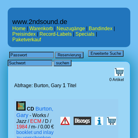
www.2ndsound.de
Home
|
Warenkorb
|
Neuzugänge
|
Bandindex
|
Preisindex
|
Record-Labels
|
Specials
|
Paketverkauf
0 Artikel
1
Abfrage: Burton, Gary
Titel
Burton,
CD
Gary
- Works /
Jazz
/
ECM
/ D /
1984
/ m- / 0.00 €
booklet und inlay
zu verschenken