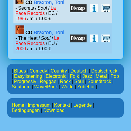
Braxton, Toni
CD
- Secrets /
Soul
/
La
Face Records
/ EC /
1996
/ m- / 1.00 €
Braxton, Toni
CD
- The Heat /
Soul
/
La
Face Records
/ EU /
2000
/ m- / 1.00 €
|
Blues
|
Comedy
|
Country
|
Deutsch
|
Deutschrock
|
Easylistening
|
Electronic
|
Folk
|
Jazz
|
Metal
|
Pop
|
Progressiv
|
Reggae
|
Rock
|
Soul
|
Soundtrack
|
Southern
|
Wave/Punk
|
World
|
Zubehör
|
Home
|
Impressum
|
Kontakt
|
Legende
|
Bedingungen
|
Download