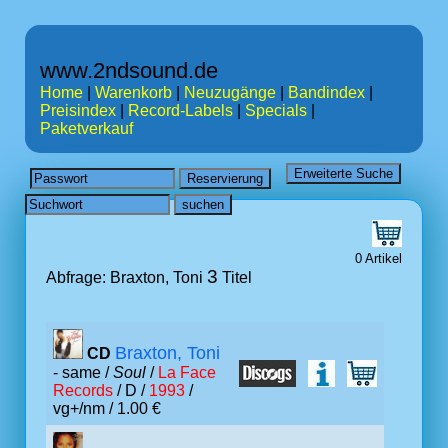
www.2ndsound.de
Home
|
Warenkorb
|
Neuzugänge
|
Bandindex
|
Preisindex
|
Record-Labels
|
Specials
|
Paketverkauf
0 Artikel
3
Abfrage: Braxton, Toni
Titel
Braxton, Toni
CD
- same /
Soul
/
La Face
Records
/ D /
1993
/
vg+/nm / 1.00 €