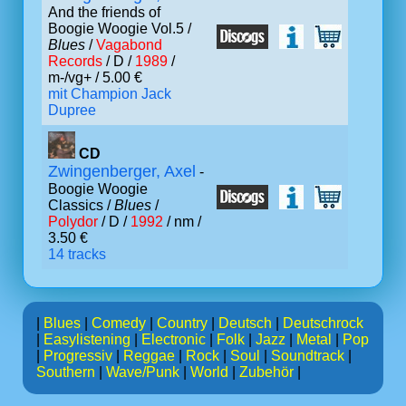
And the friends of
Boogie Woogie Vol.5 /
Blues
/
Vagabond
Records
/ D /
1989
/
m-/vg+ / 5.00 €
mit Champion Jack
Dupree
CD
Zwingenberger, Axel
-
Boogie Woogie
Classics /
Blues
/
Polydor
/ D /
1992
/ nm /
3.50 €
14 tracks
|
Blues
|
Comedy
|
Country
|
Deutsch
|
Deutschrock
|
Easylistening
|
Electronic
|
Folk
|
Jazz
|
Metal
|
Pop
|
Progressiv
|
Reggae
|
Rock
|
Soul
|
Soundtrack
|
Southern
|
Wave/Punk
|
World
|
Zubehör
|