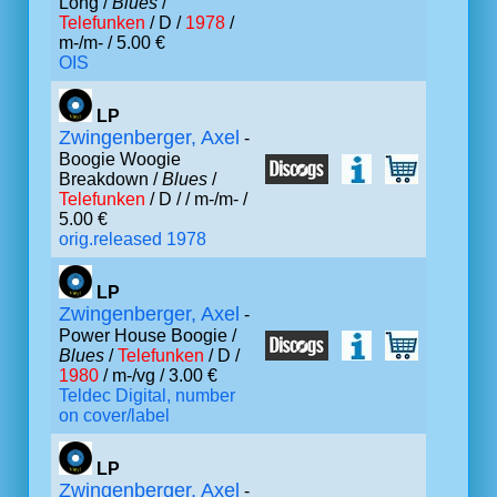
Long /
Blues
/
Telefunken
/ D /
1978
/
m-/m- / 5.00 €
OIS
LP
Zwingenberger, Axel
-
Boogie Woogie
Breakdown /
Blues
/
Telefunken
/ D /
/ m-/m- /
5.00 €
orig.released 1978
LP
Zwingenberger, Axel
-
Power House Boogie /
Blues
/
Telefunken
/ D /
1980
/ m-/vg / 3.00 €
Teldec Digital, number
on cover/label
LP
Zwingenberger, Axel
-