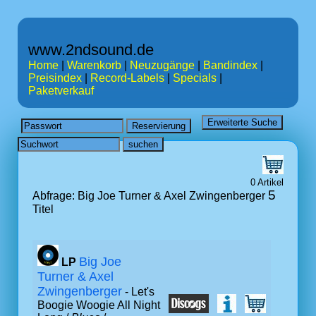
www.2ndsound.de
Home
|
Warenkorb
|
Neuzugänge
|
Bandindex
|
Preisindex
|
Record-Labels
|
Specials
|
Paketverkauf
0 Artikel
5
Abfrage: Big Joe Turner & Axel Zwingenberger
Titel
Big Joe
LP
Turner & Axel
Zwingenberger
- Let's
Boogie Woogie All Night