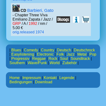
Barbieri, Gato
CD
- Chapter Three Viva
Emiliano Zapata /
Jazz
/
GRP
/ A /
1992
/ nm /
5.00 €
orig.released 1974
|
Blues
|
Comedy
|
Country
|
Deutsch
|
Deutschrock
|
Easylistening
|
Electronic
|
Folk
|
Jazz
|
Metal
|
Pop
|
Progressiv
|
Reggae
|
Rock
|
Soul
|
Soundtrack
|
Southern
|
Wave/Punk
|
World
|
Zubehör
|
Home
|
Impressum
|
Kontakt
|
Legende
|
Bedingungen
|
Download