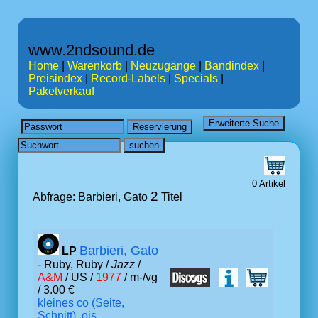
www.2ndsound.de
Home
|
Warenkorb
|
Neuzugänge
|
Bandindex
|
Preisindex
|
Record-Labels
|
Specials
|
Paketverkauf
0 Artikel
2
Abfrage: Barbieri, Gato
Titel
Barbieri, Gato
LP
- Ruby, Ruby /
Jazz
/
A&M
/ US /
1977
/ m-/vg
/ 3.00 €
kleines co (Seite,
Schnitt), ois