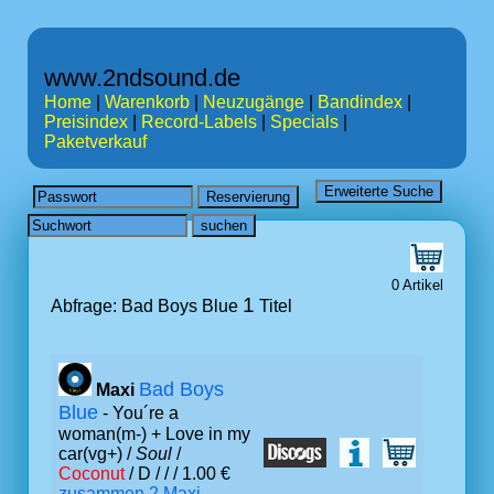
www.2ndsound.de
Home
|
Warenkorb
|
Neuzugänge
|
Bandindex
|
Preisindex
|
Record-Labels
|
Specials
|
Paketverkauf
0 Artikel
1
Abfrage: Bad Boys Blue
Titel
Bad Boys
Maxi
Blue
- You´re a
woman(m-) + Love in my
car(vg+) /
Soul
/
Coconut
/ D /
/ / 1.00 €
zusammen 2 Maxi