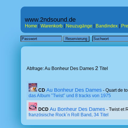
www.2ndsound.de
Home
|
Warenkorb
|
Neuzugänge
|
Bandindex
|
Pre
2
Abfrage: Au Bonheur Des Dames
Titel
Au Bonheur Des Dames
CD
- Quart de to
das Album "Twist" und 8 tracks von 1975
Au Bonheur Des Dames
DCD
- Twist et 
französische Rock´n Roll Band, 34 Titel