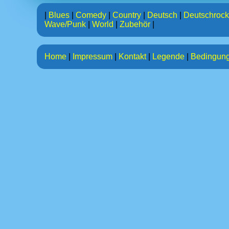
|
Blues
|
Comedy
|
Country
|
Deutsch
|
Deutschrock
Wave/Punk
|
World
|
Zubehör
|
Home
|
Impressum
|
Kontakt
|
Legende
|
Bedingun