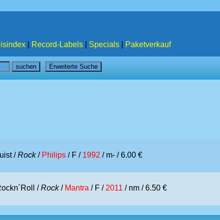
isindex
|
Record-Labels
|
Specials
|
Paketverkauf
uist /
Rock
/
Philips
/ F /
1992
/ m- / 6.00 €
Rockn´Roll /
Rock
/
Mantra
/ F /
2011
/ nm / 6.50 €