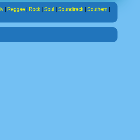
iv
|
Reggae
|
Rock
|
Soul
|
Soundtrack
|
Southern
|