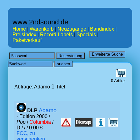
www.2ndsound.de
Home
|
Warenkorb
|
Neuzugänge
|
Bandindex
|
Preisindex
|
Record-Labels
|
Specials
|
Paketverkauf
0 Artikel
1
Abfrage: Adamo
Titel
Adamo
DLP
- Edition 2000 /
Pop
/
Columbia
/
D /
/ / 0.00 €
FOC, zu
verschenken