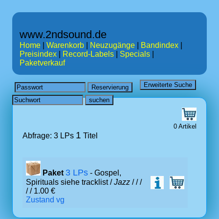
www.2ndsound.de
Home
|
Warenkorb
|
Neuzugänge
|
Bandindex
|
Preisindex
|
Record-Labels
|
Specials
|
Paketverkauf
0 Artikel
1
Abfrage: 3 LPs
Titel
3 LPs
Paket
- Gospel,
Spirituals siehe tracklist /
Jazz
/
/ /
/ / 1.00 €
Zustand vg