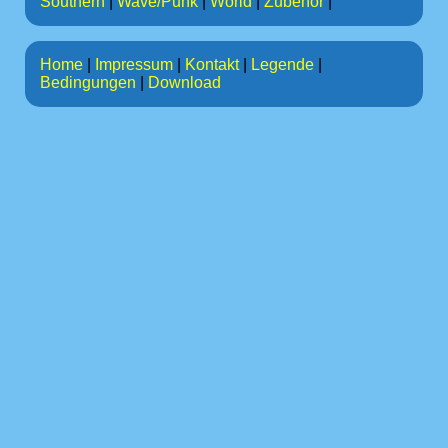
Southern
|
Wave/Punk
|
World
|
Zubehör
|
Home
|
Impressum
|
Kontakt
|
Legende
|
Bedingungen
|
Download