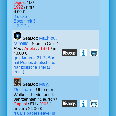
Digest
/ D /
1992
/ nm /
4.00 €
2 dicke
Boxen mit 3
+ 2 CDs
Mathieu,
Set/Box
Mireille
- Stars in Gold /
Pop
/
Ariola
/ /
1971
/ m-
/ 3.00 €
goldfarbene 2 LP- Box
mit Poster, deutsche u.
französische Titel (1
engl.)
Mey,
Set/Box
Reinhard
- Über den
Wolken - Lieder aus 4
Jahrzehnten /
Deutsch
/
Capitol
/ EU /
2003
/
nm/m- / 24.00 €
4 CDs(papersleeve) in