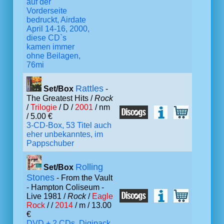
auf der
Vorderseite
bedruckt, Airdate
April 14-16, 2000,
diese CD`s
kamen immer
ohne Beilagen,
76mi
Rattles
Set/Box
-
The Greatest Hits /
Rock
/
Trilogie
/ D /
2001
/ nm
/ 5.00 €
3-CD-Box, 53 Titel auch
eher unbekanntes, im
Pappschuber
Rolling
Set/Box
Stones
- From the Vault
- Hampton Coliseum -
Live 1981 /
Rock
/
Eagle
Rock
/ /
2014
/ m / 13.00
€
DVD + 2 CDs, Digipack,