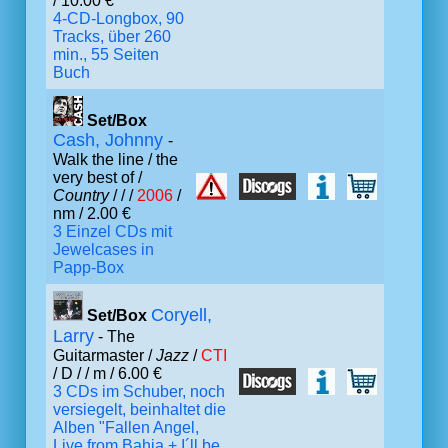
/ 10.00 €
4-CD-Longbox, 90
Tracks, über 260
min., 55 Seiten
Buch
Set/Box
Cash, Johnny
-
Walk the line / the
very best of /
Country
/
/ /
2006
/
nm / 2.00 €
3 Einzel CDs mit
Jewelcases in
Papp-Box
Coryell,
Set/Box
Larry
- The
Guitarmaster /
Jazz
/
CTI
/ D /
/ m / 6.00 €
3 CDs im Schuber, noch
versiegelt, beinhaltet die
Alben "Fallen Angel,
Live from Bahia + I´ll be