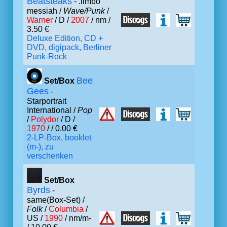
Beatsteaks
- .limbo
messiah /
Wave/Punk
/
Warner
/ D /
2007
/ nm /
3.50 €
Deluxe Edition, CD +
DVD, digipack, Berliner
Punk-Rock
Bee
Set/Box
Gees
-
Starportrait
International /
Pop
/
Polydor
/ D /
1970
/ / 0.00 €
2-LP-Box, booklet
(m-), zu
verschenken
Set/Box
Byrds
-
same(Box-Set) /
Folk
/
Columbia
/
US /
1990
/ nm/m-