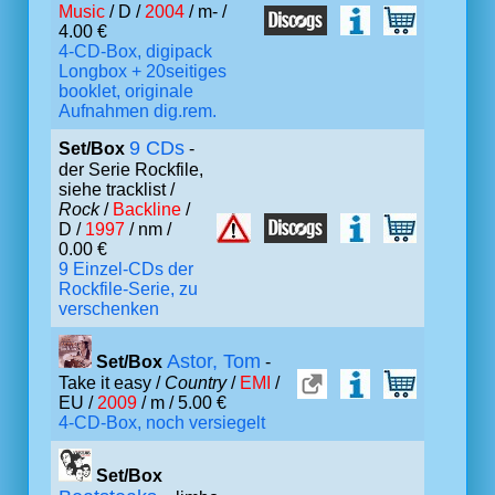
Music
/ D /
2004
/ m- /
4.00 €
4-CD-Box, digipack
Longbox + 20seitiges
booklet, originale
Aufnahmen dig.rem.
9 CDs
Set/Box
-
der Serie Rockfile,
siehe tracklist /
Rock
/
Backline
/
D /
1997
/ nm /
0.00 €
9 Einzel-CDs der
Rockfile-Serie, zu
verschenken
Astor, Tom
Set/Box
-
Take it easy /
Country
/
EMI
/
EU /
2009
/ m / 5.00 €
4-CD-Box, noch versiegelt
Set/Box