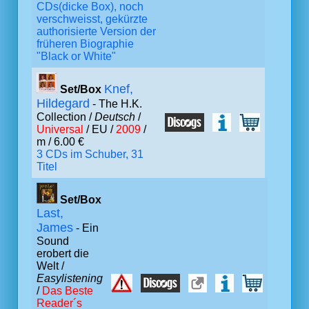
CDs(dicke Box), noch
verschweisst, gekürzte
authorisierte Version der
früheren Biographie
"Black or White"
Knef,
Set/Box
Hildegard
- The H.K.
Collection /
Deutsch
/
Universal
/ EU /
2009
/
m / 6.00 €
3 CDs im Schuber, 31
Titel
Set/Box
Last,
James
- Ein
Sound
erobert die
Welt /
Easylistening
/
Das Beste
Reader´s