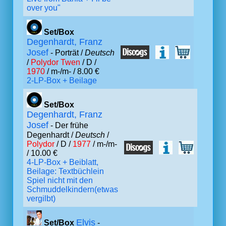
over you"
Set/Box
Degenhardt, Franz
Josef
- Porträt /
Deutsch
/
Polydor Twen
/ D /
1970
/ m-/m- / 8.00 €
2-LP-Box + Beilage
Set/Box
Degenhardt, Franz
Josef
- Der frühe
Degenhardt /
Deutsch
/
Polydor
/ D /
1977
/ m-/m-
/ 10.00 €
4-LP-Box + Beiblatt,
Beilage: Textbüchlein
Spiel nicht mit den
Schmuddelkindern(etwas
vergilbt)
Elvis
Set/Box
-