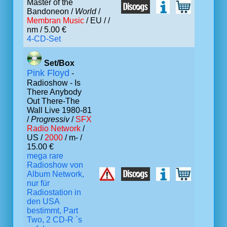
Master of the
Bandoneon /
World
/
Membran Music
/ EU /
/
nm / 5.00 €
4-CD-Set
Set/Box
Pink Floyd
-
Radioshow - Is
There Anybody
Out There-The
Wall Live 1980-81
/
Progressiv
/
SFX
Radio Network
/
US /
2000
/ m- /
15.00 €
mega rare
Radioshow von
Album Network,
nur für
Radiostation in
den USA
bestimmt, Part
Two, 2 CD-R `s