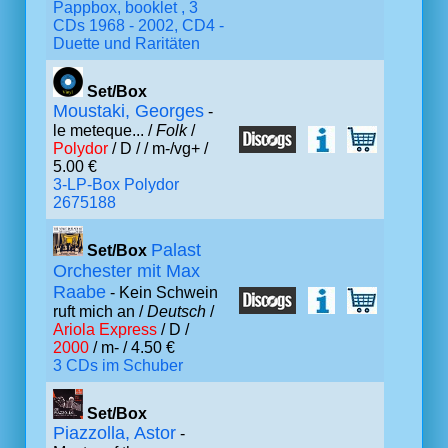
Pappbox, booklet , 3
CDs 1968 - 2002, CD4 -
Duette und Raritäten
Set/Box
Moustaki, Georges
-
le meteque... /
Folk
/
Polydor
/ D /
/ m-/vg+ /
5.00 €
3-LP-Box Polydor
2675188
Palast
Set/Box
Orchester mit Max
Raabe
- Kein Schwein
ruft mich an /
Deutsch
/
Ariola Express
/ D /
2000
/ m- / 4.50 €
3 CDs im Schuber
Set/Box
Piazzolla, Astor
-