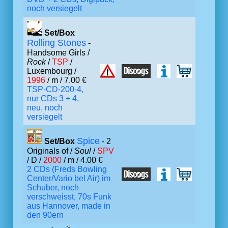
noch versiegelt
Set/Box
Rolling Stones
-
Handsome Girls /
Rock
/
TSP
/
Luxembourg /
1996
/ m / 7.00 €
TSP-CD-200-4,
nur CDs 3 + 4,
neu, noch
versiegelt
Spice
Set/Box
- 2
Originals of /
Soul
/
SPV
/ D /
2000
/ m / 4.00 €
2 CDs (Freds Bowling
Center/Vario bel Air) im
Schuber, noch
verschweisst, 70s Funk
aus Hannover, made in
den 90ern