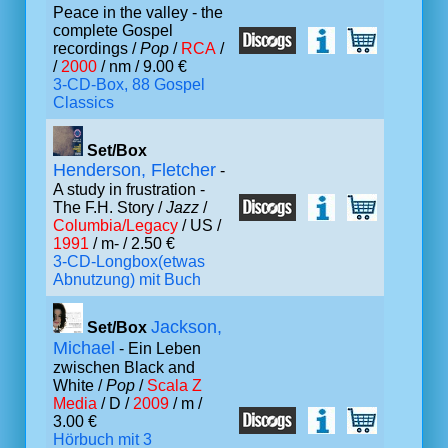
Peace in the valley - the
complete Gospel
recordings /
Pop
/
RCA
/
/
2000
/ nm / 9.00 €
3-CD-Box, 88 Gospel
Classics
Set/Box
Henderson, Fletcher
-
A study in frustration -
The F.H. Story /
Jazz
/
Columbia/Legacy
/ US /
1991
/ m- / 2.50 €
3-CD-Longbox(etwas
Abnutzung) mit Buch
Jackson,
Set/Box
Michael
- Ein Leben
zwischen Black and
White /
Pop
/
Scala Z
Media
/ D /
2009
/ m /
3.00 €
Hörbuch mit 3