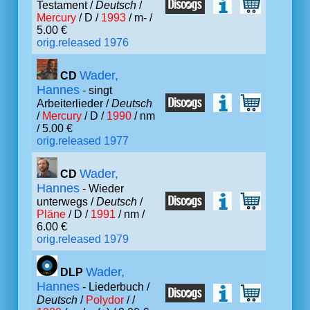
Testament /
Deutsch
/
Mercury
/ D /
1993
/ m- /
5.00 €
orig.released 1976
Wader,
CD
Hannes
- singt
Arbeiterlieder /
Deutsch
/
Mercury
/ D /
1990
/ nm
/ 5.00 €
orig.released 1977
Wader,
CD
Hannes
- Wieder
unterwegs /
Deutsch
/
Pläne
/ D /
1991
/ nm /
6.00 €
orig.released 1979
Wader,
DLP
Hannes
- Liederbuch /
Deutsch
/
Polydor
/ /