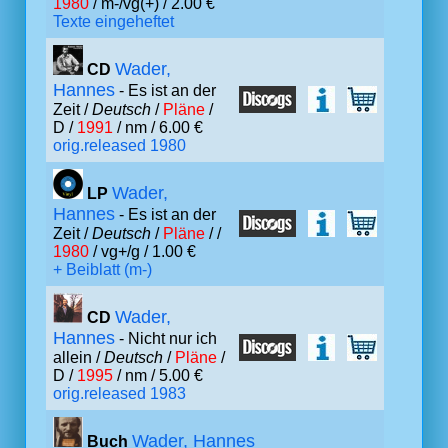
1980
/ m-/vg(+) / 2.00 €
Texte eingeheftet
Wader,
CD
Hannes
- Es ist an der
Zeit /
Deutsch
/
Pläne
/
D /
1991
/ nm / 6.00 €
orig.released 1980
Wader,
LP
Hannes
- Es ist an der
Zeit /
Deutsch
/
Pläne
/ /
1980
/ vg+/g / 1.00 €
+ Beiblatt (m-)
Wader,
CD
Hannes
- Nicht nur ich
allein /
Deutsch
/
Pläne
/
D /
1995
/ nm / 5.00 €
orig.released 1983
Wader, Hannes
Buch