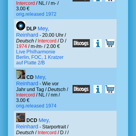
Intercord
/ NL /
/ m- /
3.00 €
orig.released 1972
Mey,
DLP
Reinhard
- 20.00 Uhr /
Deutsch
/
Intercord
/ D /
1974
/ m-/m- / 2.00 €
Live Philharmonie
Berlin, FOC, 1 Kratzer
auf Platte 2/B
Mey,
CD
Reinhard
- Wie vor
Jahr und Tag /
Deutsch
/
Intercord
/ NL /
/ nm /
3.00 €
orig.released 1974
Mey,
DCD
Reinhard
- Starportrait /
Deutsch
/
Intercord
/ D /
/