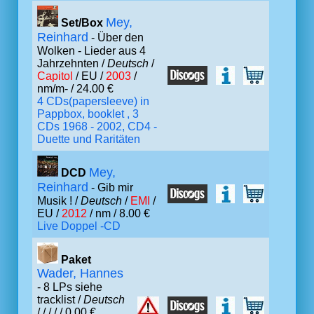
Mey,
Set/Box
Reinhard
- Über den
Wolken - Lieder aus 4
Jahrzehnten /
Deutsch
/
Capitol
/ EU /
2003
/
nm/m- / 24.00 €
4 CDs(papersleeve) in
Pappbox, booklet , 3
CDs 1968 - 2002, CD4 -
Duette und Raritäten
Mey,
DCD
Reinhard
- Gib mir
Musik ! /
Deutsch
/
EMI
/
EU /
2012
/ nm / 8.00 €
Live Doppel -CD
Paket
Wader, Hannes
- 8 LPs siehe
tracklist /
Deutsch
/
/ /
/ / 0.00 €