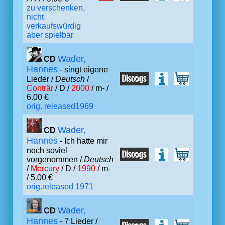
zu verschenken,
nicht
verkaufswürdig
aber spielbar
Wader,
CD
Hannes
- singt eigene
Lieder /
Deutsch
/
Conträr
/ D /
2000
/ m- /
6.00 €
orig. released1969
Wader,
CD
Hannes
- Ich hatte mir
noch soviel
vorgenommen /
Deutsch
/
Mercury
/ D /
1990
/ m-
/ 5.00 €
orig.released 1971
Wader,
CD
Hannes
- 7 Lieder /