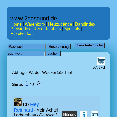
www.2ndsound.de
Home
|
Warenkorb
|
Neuzugänge
|
Bandindex
|
Preisindex
|
Record-Labels
|
Specials
|
Paketverkauf
0 Artikel
55
Abfrage: Wader-Wecker
Titel
1
Seite:
2
3
Mey,
CD
Reinhard
- Mein Achtel
Lorbeerblatt /
Deutsch
/