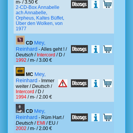
m- / 3.50 €
2-CD-Box Annabelle
ach Annabelle,
Orpheus, Kaltes Büffet,
Über den Wolken, von
1977
Mey,
CD
Reinhard
- Alles geht ! /
Deutsch
/
Intercord
/ D /
1992
/ m- / 3.00 €
Mey,
MC
Reinhard
- Immer
weiter /
Deutsch
/
Intercord
/ D /
1994
/ m- / 2.00 €
Mey,
CD
Reinhard
- Rüm Hart /
Deutsch
/
EMI
/ EU /
2002
/ m- / 2.00 €