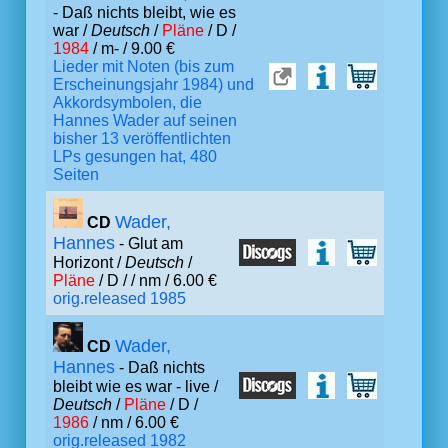
- Daß nichts bleibt, wie es
war /
Deutsch
/
Pläne
/ D /
1984
/ m- / 9.00 €
Lieder mit Noten (bis zum
Erscheinungsjahr 1984) und
Akkordsymbolen, die
Hannes Wader auf seinen
bisher 13 veröffentlichten
LPs gesungen hat, 480
Seiten
Wader,
CD
Hannes
- Glut am
Horizont /
Deutsch
/
Pläne
/ D /
/ nm / 6.00 €
orig.released 1985
Wader,
CD
Hannes
- Daß nichts
bleibt wie es war - live /
Deutsch
/
Pläne
/ D /
1986
/ nm / 6.00 €
orig.released 1982