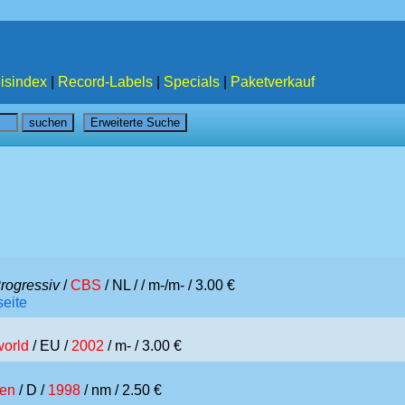
isindex
|
Record-Labels
|
Specials
|
Paketverkauf
rogressiv
/
CBS
/ NL /
/ m-/m- / 3.00 €
seite
orld
/ EU /
2002
/ m- / 3.00 €
ken
/ D /
1998
/ nm / 2.50 €