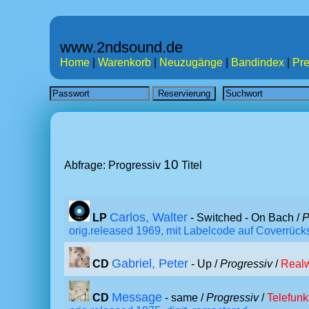
www.2ndsound.de
Home
|
Warenkorb
|
Neuzugänge
|
Bandindex
|
Pre
10
Abfrage: Progressiv
Titel
Carlos, Walter
LP
- Switched - On Bach /
P
orig.released 1969, mit Labelcode auf Coverrück
Gabriel, Peter
CD
- Up /
Progressiv
/
Realw
Message
CD
- same /
Progressiv
/
Telefun