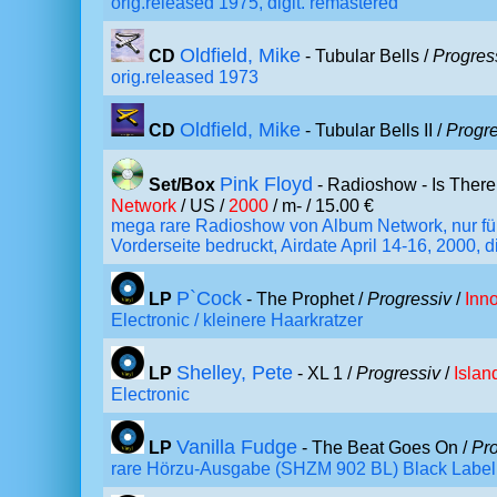
orig.released 1975, digit. remastered
Oldfield, Mike
CD
- Tubular Bells /
Progres
orig.released 1973
Oldfield, Mike
CD
- Tubular Bells II /
Progre
Pink Floyd
Set/Box
- Radioshow - Is Ther
Network
/ US /
2000
/ m- / 15.00 €
mega rare Radioshow von Album Network, nur für
Vorderseite bedruckt, Airdate April 14-16, 2000
P`Cock
LP
- The Prophet /
Progressiv
/
Inn
Electronic / kleinere Haarkratzer
Shelley, Pete
LP
- XL 1 /
Progressiv
/
Islan
Electronic
Vanilla Fudge
LP
- The Beat Goes On /
Pro
rare Hörzu-Ausgabe (SHZM 902 BL) Black Label