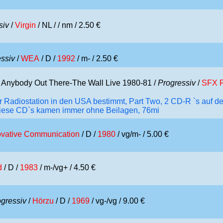
siv
/
Virgin
/ NL /
/ nm / 2.50 €
ssiv
/
WEA
/ D /
1992
/ m- / 2.50 €
e Anybody Out There-The Wall Live 1980-81 /
Progressiv
/
SFX 
 Radiostation in den USA bestimmt, Part Two, 2 CD-R `s auf de
, diese CD`s kamen immer ohne Beilagen, 76mi
ovative Communication
/ D /
1980
/ vg/m- / 5.00 €
d
/ D /
1983
/ m-/vg+ / 4.50 €
gressiv
/
Hörzu
/ D /
1969
/ vg-/vg / 9.00 €