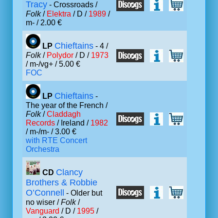
Tracy
- Crossroads /
Folk
/
Elektra
/ D /
1989
/
m- / 2.00 €
Chieftains
LP
- 4 /
Folk
/
Polydor
/ D /
1973
/ m-/vg+ / 5.00 €
FOC
Chieftains
LP
-
The year of the French /
Folk
/
Claddagh
Records
/ Ireland /
1982
/ m-/m- / 3.00 €
with RTE Concert
Orchestra
Clancy
CD
Brothers & Robbie
O’Connell
- Older but
no wiser /
Folk
/
Vanguard
/ D /
1995
/