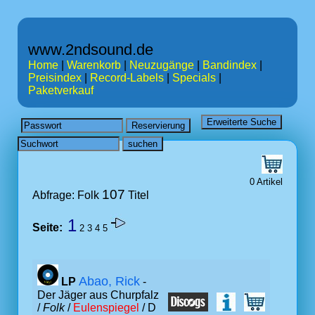
www.2ndsound.de
Home
|
Warenkorb
|
Neuzugänge
|
Bandindex
|
Preisindex
|
Record-Labels
|
Specials
|
Paketverkauf
0 Artikel
107
Abfrage: Folk
Titel
1
Seite:
2
3
4
5
Abao, Rick
LP
-
Der Jäger aus Churpfalz
/
Folk
/
Eulenspiegel
/ D