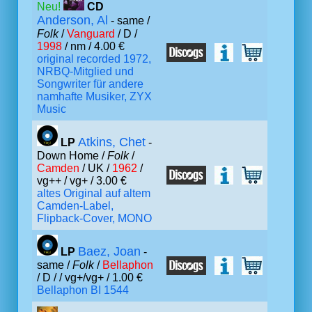
Neu!
CD
Anderson, Al
- same /
Folk
/
Vanguard
/ D /
1998
/ nm / 4.00 €
original recorded 1972,
NRBQ-Mitglied und
Songwriter für andere
namhafte Musiker, ZYX
Music
Atkins, Chet
LP
-
Down Home /
Folk
/
Camden
/ UK /
1962
/
vg++ / vg+ / 3.00 €
altes Original auf altem
Camden-Label,
Flipback-Cover, MONO
Baez, Joan
LP
-
same /
Folk
/
Bellaphon
/ D /
/ vg+/vg+ / 1.00 €
Bellaphon BI 1544