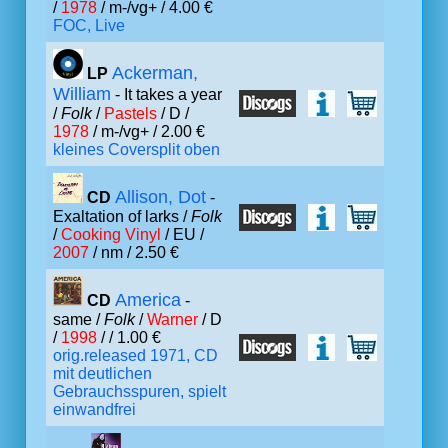
/
1978
/ m-/vg+ / 4.00 €
FOC, Live
Ackerman,
LP
William
- It takes a year
/
Folk
/
Pastels
/ D /
1978
/ m-/vg+ / 2.00 €
kleines Coversplit oben
Allison, Dot
CD
-
Exaltation of larks /
Folk
/
Cooking Vinyl
/ EU /
2007
/ nm / 2.50 €
America
CD
-
same /
Folk
/
Warner
/ D
/
1998
/ / 1.00 €
orig.released 1971, CD
mit deutlichen
Gebrauchsspuren, spielt
einwandfrei