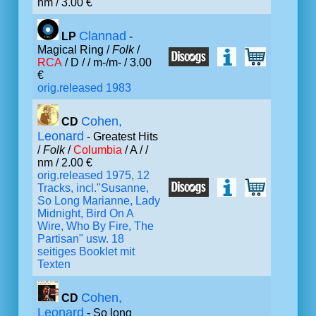
nm / 3.00 €
Clannad
LP
-
Magical Ring /
Folk
/
RCA
/ D /
/ m-/m- / 3.00
€
orig.released 1983
Cohen,
CD
Leonard
- Greatest Hits
/
Folk
/
Columbia
/ A /
/
nm / 2.00 €
orig.released 1975, 12
Tracks, incl."Susanne,
So Long Marianne, Lady
Midnight, Bird On A
Wire, Who By Fire, The
Partisan" usw. 18
seitiges Booklet mit
Texten
Cohen,
CD
Leonard
- So long