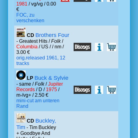
1981
/ vg/vg / 0.00
€
FOC, zu
verschenken
Brothers Four
CD
- Greatest Hits /
Folk
/
Columbia
/ US /
/ nm /
3.00 €
orig.released 1961, 12
tracks
Buck & Sylvie
LP
- same /
Folk
/
Jupiter
Records
/ D /
1975
/
m-/vg+ / 2.50 €
mini-cut am unteren
Rand
Buckley,
CD
Tim
- Tim Buckley
+ Goodbye And