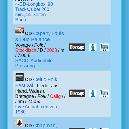
4-CD-Longbox, 90
Tracks, über 260
min., 55 Seiten
Buch
Capart, Louis
CD
& Duo Balance
-
Voyage /
Folk
/
Stockfisch
/ D /
2008
/ m
/ 7.00 €
SACD, Audiophile
Pressung
Celtic Folk
CD
Festival
- Lieder aus
Irland, Wales u.
Bretagne /
Folk
/
Calig
/ /
/ nm / 2.50 €
Live Aufnahmen von
1980
Chapman,
CD