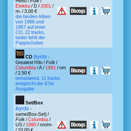
Hello /
Folk
/
Elektra
/ D /
2001
/
m- / 3.00 €
die beiden Alben
von 1966 und
1967 auf einer
CD, 22 tracks,
leider fehlt der
Pappschuber
Byrds
CD
-
Greatest Hits /
Folk
/
Columbia
/ A /
1991
/ nm
/ 2.50 €
remastered, 11 tracks,
entspricht der 67er
Ausgabe
Set/Box
Byrds
-
same(Box-Set) /
Folk
/
Columbia
/
US /
1990
/ nm/m-
/ 10.00 €