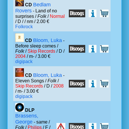
Bedlam
CD
Rovers
- Land of no
surprises /
Folk
/
Normal
/ D /
/ nm / 2.00 €
Folkrock
Bloom, Luka
CD
-
Before sleep comes /
Folk
/
Skip Records
/ D /
2004
/ m- / 3.00 €
digipack
Bloom, Luka
CD
-
Eleven Songs /
Folk
/
Skip Records
/ D /
2008
/ m- / 3.00 €
digipack
DLP
Brassens,
George
- same /
Folk
/
Philips
/ F /