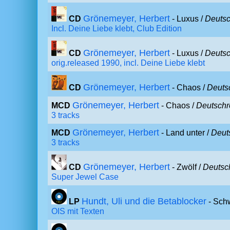
Grönemeyer, Herbert
CD
- Luxus /
Deutsc
Incl. Deine Liebe klebt, Club Edition
Grönemeyer, Herbert
CD
- Luxus /
Deutsc
orig.released 1990, incl. Deine Liebe klebt
Grönemeyer, Herbert
CD
- Chaos /
Deuts
Grönemeyer, Herbert
MCD
- Chaos /
Deutschr
3 tracks
Grönemeyer, Herbert
MCD
- Land unter /
Deut
3 tracks
Grönemeyer, Herbert
CD
- Zwölf /
Deutsc
Super Jewel Case
Hundt, Uli und die Betablocker
LP
- Sch
OIS mit Texten