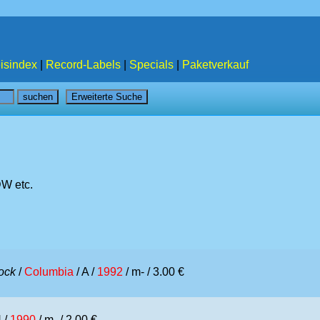
isindex
|
Record-Labels
|
Specials
|
Paketverkauf
DW etc.
ock
/
Columbia
/ A /
1992
/ m- / 3.00 €
 /
1990
/ m- / 2.00 €