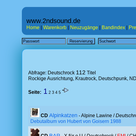
www.2ndsound.de
Home
|
Warenkorb
|
Neuzugänge
|
Bandindex
|
Pre
112
Abfrage: Deutschrock
Titel
Rockige Ausrichtung, Krautrock, Deutschpunk, N
1
Seite:
2
3
4
5
Alpinkatzen
CD
- Alpine Lawine /
Deutschr
Debutalbum von Hubert von Goisern 1988
BAP
CD
- X für e U /
Deutschrock
/
EMI
/ CH