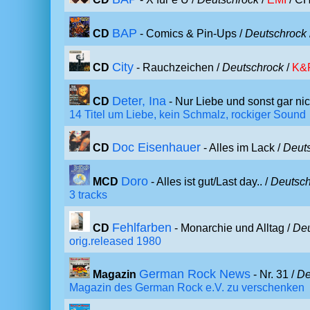
BAP
CD
- Comics & Pin-Ups /
Deutschrock
City
CD
- Rauchzeichen /
Deutschrock
/
K&
Deter, Ina
CD
- Nur Liebe und sonst gar nic
14 Titel um Liebe, kein Schmalz, rockiger Sound
Doc Eisenhauer
CD
- Alles im Lack /
Deut
Doro
MCD
- Alles ist gut/Last day.. /
Deutsch
3 tracks
Fehlfarben
CD
- Monarchie und Alltag /
Deu
orig.released 1980
German Rock News
Magazin
- Nr. 31 /
De
Magazin des German Rock e.V. zu verschenken