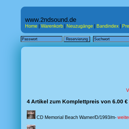
www.2ndsound.de
Home
|
Warenkorb
|
Neuzugänge
|
Bandindex
|
Pre
V
4 Artikel zum Komplettpreis von 6.00 €
CD Memorial Beach Warner/D/1993/m-
weite