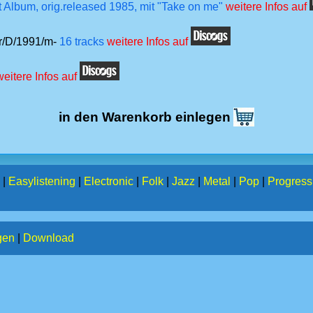
 Album, orig.released 1985, mit "Take on me"
weitere Infos auf
er/D/1991/m-
16 tracks
weitere Infos auf
weitere Infos auf
in den Warenkorb einlegen
|
Easylistening
|
Electronic
|
Folk
|
Jazz
|
Metal
|
Pop
|
Progress
gen
|
Download