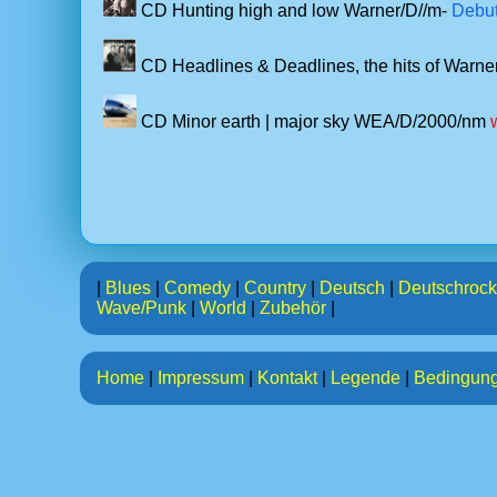
CD Hunting high and low Warner/D//m-
Debut
CD Headlines & Deadlines, the hits of Warn
CD Minor earth | major sky WEA/D/2000/nm
|
Blues
|
Comedy
|
Country
|
Deutsch
|
Deutschrock
Wave/Punk
|
World
|
Zubehör
|
Home
|
Impressum
|
Kontakt
|
Legende
|
Bedingun