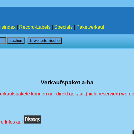
isindex
|
Record-Labels
|
Specials
|
Paketverkauf
Verkaufspaket a-ha
erkaufspakete können nur direkt gekauft (nicht reserviert) werd
re Infos auf