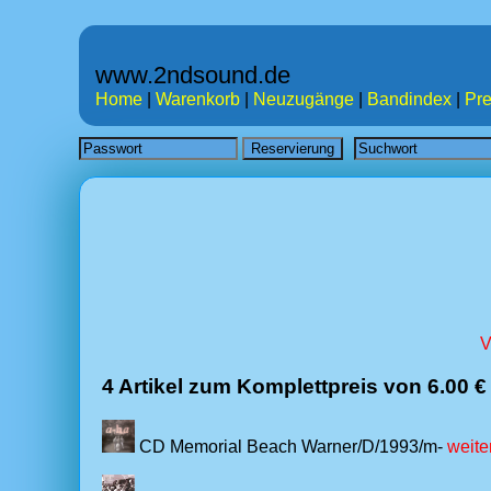
www.2ndsound.de
Home
|
Warenkorb
|
Neuzugänge
|
Bandindex
|
Pre
V
4 Artikel zum Komplettpreis von 6.00 €
CD Memorial Beach Warner/D/1993/m-
weite