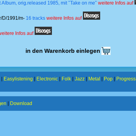
 Album, orig.released 1985, mit "Take on me"
weitere Infos auf
er/D/1991/m-
16 tracks
weitere Infos auf
weitere Infos auf
in den Warenkorb einlegen
|
Easylistening
|
Electronic
|
Folk
|
Jazz
|
Metal
|
Pop
|
Progress
gen
|
Download