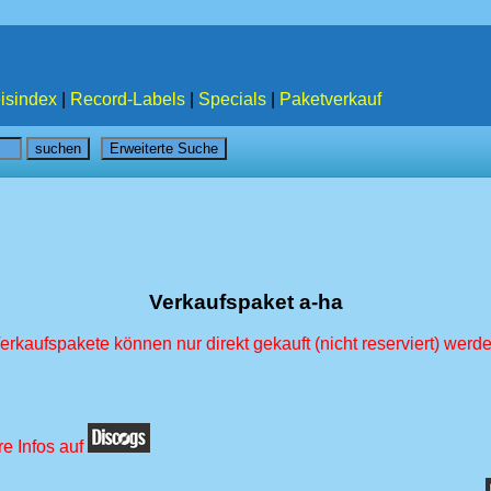
isindex
|
Record-Labels
|
Specials
|
Paketverkauf
Verkaufspaket a-ha
erkaufspakete können nur direkt gekauft (nicht reserviert) werd
re Infos auf