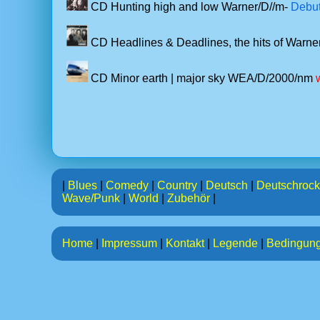
CD Hunting high and low Warner/D//m-
Debut
CD Headlines & Deadlines, the hits of Warn
CD Minor earth | major sky WEA/D/2000/nm
|
Blues
|
Comedy
|
Country
|
Deutsch
|
Deutschrock
Wave/Punk
|
World
|
Zubehör
|
Home
|
Impressum
|
Kontakt
|
Legende
|
Bedingun